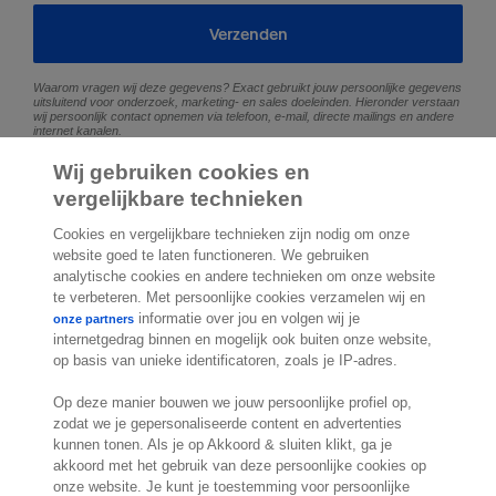
Verzenden
Waarom vragen wij deze gegevens? Exact gebruikt jouw persoonlijke gegevens
uitsluitend voor onderzoek, marketing- en sales doeleinden. Hieronder verstaan
wij persoonlijk contact opnemen via telefoon, e-mail, directe mailings en andere
internet kanalen.
Lees meer in onze
privacy statement.
Wij gebruiken cookies en
vergelijkbare technieken
Cookies en vergelijkbare technieken zijn nodig om onze
website goed te laten functioneren. We gebruiken
analytische cookies en andere technieken om onze website
te verbeteren. Met persoonlijke cookies verzamelen wij en
2.000 specialisten
staan klaar om je te
informatie over jou en volgen wij je
onze partners
helpen
internetgedrag binnen en mogelijk ook buiten onze website,
op basis van unieke identificatoren, zoals je IP-adres.
Contact
Op deze manier bouwen we jouw persoonlijke profiel op,
zodat we je gepersonaliseerde content en advertenties
Exact Belgium
kunnen tonen. Als je op Akkoord & sluiten klikt, ga je
akkoord met het gebruik van deze persoonlijke cookies op
Koningin Astridlaan 166
onze website. Je kunt je toestemming voor persoonlijke
1780 Wemmel