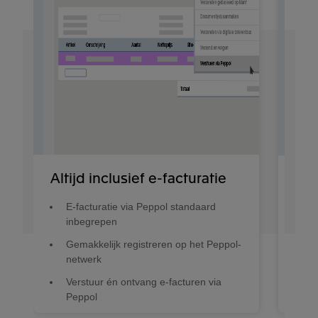
Altijd inclusief e-facturatie
Ver
E-facturatie via Peppol standaard
M
inbegrepen
e
Gemakkelijk registreren op het Peppol-
I
netwerk
b
Verstuur én ontvang e-facturen via
O
Peppol
r