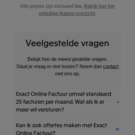
Alle prijzen zijn exclusief btw.
Bekijk hier het
volledige feature-overzicht
.
Veelgestelde vragen
Bekijk hier de meest gestelde vragen.
Staat je vraag er niet tussen? Neem dan
contact
met ons op.
Exact Online Factuur omvat standaard
25 facturen per maand. Wat als ik er
meer wil versturen?
Kan ik ook offertes maken met Exact
In Exact Online Factuur kan je 25 facturen
per maand versturen. Wil je toch meer dan
Online Factuur?