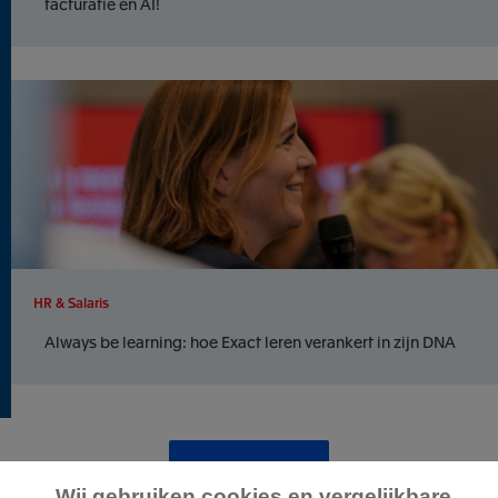
facturatie en AI!
HR & Salaris
Always be learning: hoe Exact leren verankert in zijn DNA
Meer artikels …
Wij gebruiken cookies en vergelijkbare