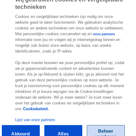
technieken
Cookies en vergelijkbare technieken zijn nodig om onze
website goed te laten functioneren. We gebruiken analytische
cookies en andere technieken om onze website te verbeteren.
2.000 specialisten
staan klaar om je te
Met persoonlijke cookies verzamelen wij en
onze partners
informatie over jou en volgen wij je internetgedrag binnen en
helpen
mogelijk ook buiten onze website, op basis van unieke
identificatoren, zoals je IP-adres.
Contact
Op deze manier bouwen we jouw persoonlijke profiel op, zodat
we je gepersonaliseerde content en advertenties kunnen
Exact Belgium
tonen. Als je op Akkoord & sluiten klikt, ga je akkoord met het
Koningin Astridlaan 166
gebruik van deze persoonlijke cookies op onze website. Je
1780 Wemmel
kunt je toestemming voor persoonlijke cookies op elk moment
België
intrekken of je keuze wijzigen via de Cookie-instellingen
onderaan de website. Wil je meer weten? Je kunt meer lezen
Locatie
over het gebruik van cookies en vergelijkbare technieken in
ons
Cookiebeleid.
Lijst van onze partners
Beheer
Akkoord
Alles