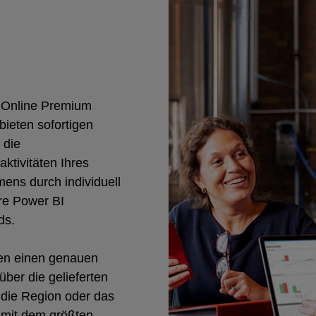
 Online Premium
bieten sofortigen
 die
ktivitäten Ihres
ens durch individuell
re Power BI
ds.
ten einen genauen
über die gelieferten
 die Region oder das
 mit dem größten