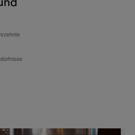
 und
hrzehnte
edürfnisse