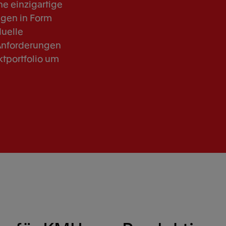
e einzigartige
ngen in Form
duelle
Anforderungen
ktportfolio um