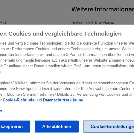
Weitere Informatione
mbH
Jobs und Karriere
park 8-10
Neuigkeiten
en Cookies und vergleichbare Technologien
ln
Support
es und vergleichbare Technologien, die für die korrekte Funktion unserer Webs
zen wir Performance-Cookies und andere Technologien ein, um unsere Website
e eine Route zu diesem
Impressum
nen Cookies erfassen wir und unsere 3 Partner Informationen über Sie und ve
innerhalb und möglicherweise auch außerhalb unserer Website anhand eindeu
uf Grundlage dieser Daten erstellen wir ein Profil, um Ihnen personalisierte I
n.
ptieren" klicken, stimmen Sie der Verwendung dieser personenbezogenen Co
nen Ihre Einwilligung jederzeit widerrufen oder Ihre Auswahl über die Cookie
en. Möchten Sie mehr erfahren? Details zur Verwendung von Cookies und äh
settings
Marketing preferences
Disclaimer
Site conditions
Terms &
er
Cookie-Richtlinie
und
Datenschutzerklärung
er
akzeptieren
Alle ablehnen
Cookie-Einstellung