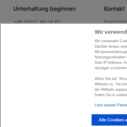
Unterhaltung beginnen
Kontakt
+49 (0)221 99 19 70
Exact G
Im Medien
Wir verwend
Senden Sie uns eine Nachricht
50670 Kö
Wir verwenden Cooki
Darüber hinaus set
Planen Si
Mit personenbezoge
Ort
Nutzungsverhalten 
Ihrer IP-Adresse. A
anzeigen zu könne
Wenn Sie auf "Akze
Website zu. Sie kön
der Website anpass
© Exact 2026
Privacy statement
Cookie statement
Cookie 
finden Sie in unser
Liste unserer Partn
Alle Cookies 