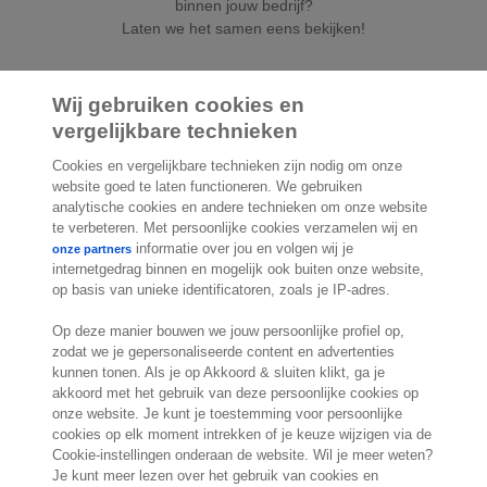
binnen jouw bedrijf?
Laten we het samen eens bekijken!
Wij gebruiken cookies en
Vraag demo aan
of download de whitepaper
vergelijkbare technieken
Cookies en vergelijkbare technieken zijn nodig om onze
website goed te laten functioneren. We gebruiken
analytische cookies en andere technieken om onze website
te verbeteren. Met persoonlijke cookies verzamelen wij en
informatie over jou en volgen wij je
onze partners
2.000 specialisten
staan klaar om je te
internetgedrag binnen en mogelijk ook buiten onze website,
helpen
op basis van unieke identificatoren, zoals je IP-adres.
Op deze manier bouwen we jouw persoonlijke profiel op,
zodat we je gepersonaliseerde content en advertenties
Contact
kunnen tonen. Als je op Akkoord & sluiten klikt, ga je
akkoord met het gebruik van deze persoonlijke cookies op
Exact Belgium
onze website. Je kunt je toestemming voor persoonlijke
Koningin Astridlaan 166
cookies op elk moment intrekken of je keuze wijzigen via de
1780 Wemmel
Cookie-instellingen onderaan de website. Wil je meer weten?
België
Je kunt meer lezen over het gebruik van cookies en