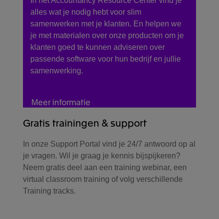
In het Accountancy Resource Center vind je
alles wat je nodig hebt voor slim
samenwerken met je klanten. En helpen we
je met materialen over onze producten om je
klanten goed te kunnen adviseren over
passende software voor hun bedrijf en jullie
samenwerking.
Meer informatie
Gratis trainingen & support
In onze Support Portal vind je 24/7 antwoord op al
je vragen. Wil je graag je kennis bijspijkeren?
Neem gratis deel aan een training webinar, een
virtual classroom training of volg verschillende
Training tracks.