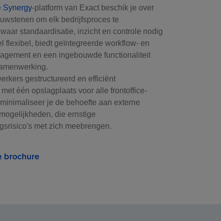
e Synergy
-platform van Exact beschik je over
ouwstenen om elk bedrijfsproces te
aar standaardisatie, inzicht en controle nodig
el flexibel, biedt geïntegreerde workflow- en
gement en een ingebouwde functionaliteit
samenwerking.
rkers gestructureerd en efficiënt
et één opslagplaats voor alle frontoffice-
 minimaliseer je de behoefte aan externe
ogelijkheden, die ernstige
ngsrisico's met zich meebrengen.
 brochure