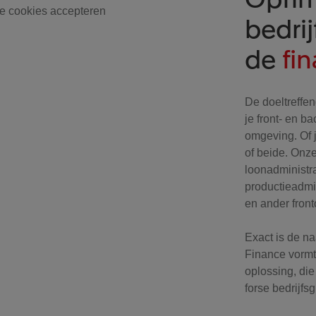
e cookies accepteren
bedri
de
fi
De doeltreffe
je front- en 
omgeving. Of j
of beide. Onze
loonadministra
productieadm
en ander fron
Exact is de n
Finance vormt
oplossing, die
forse bedrijfsg