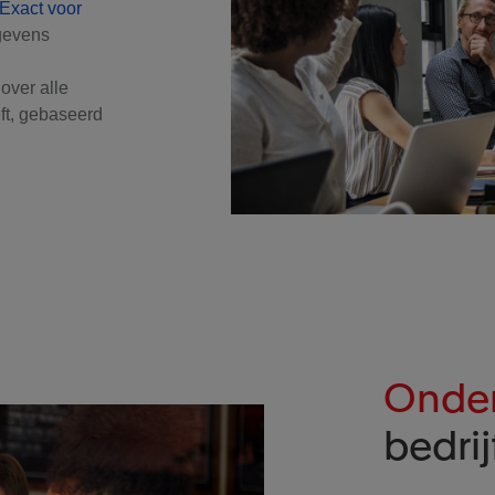
Exact voor
gevens
over alle
ft, gebaseerd
Onder
bedri