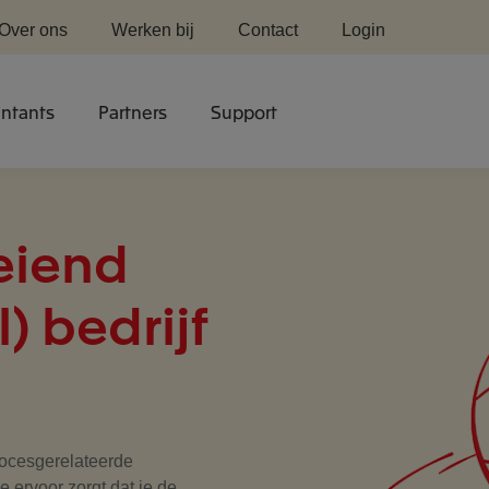
Over ons
Werken bij
Contact
Login
ntants
Partners
Support
eiend
) bedrijf
procesgerelateerde
e ervoor zorgt dat je de