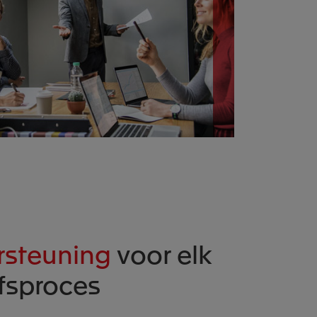
steuning
voor elk
jfsproces