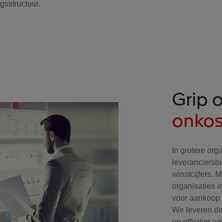
sstructuur.
Grip 
onko
In grotere org
leveranciersb
winstcijfers. 
organisaties i
voor aankoop
We leveren de
en efficiënt 