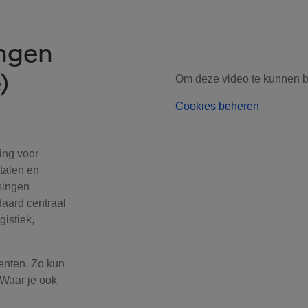
ngen
)
Om deze video te kunnen b
Cookies beheren
ing voor
talen en
singen
daard centraal
istiek,
nenten. Zo kun
. Waar je ook