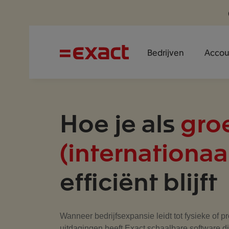
Bedrijven
Accou
Hoe je als
gro
(internationaal
efficiënt blijft
Wanneer bedrijfsexpansie leidt tot fysieke of 
uitdagingen heeft Exact schaalbare software di