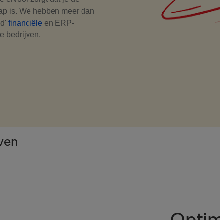
tap is. We hebben meer dan
ed'
financiële
en ERP-
e bedrijven.
jven
Optim