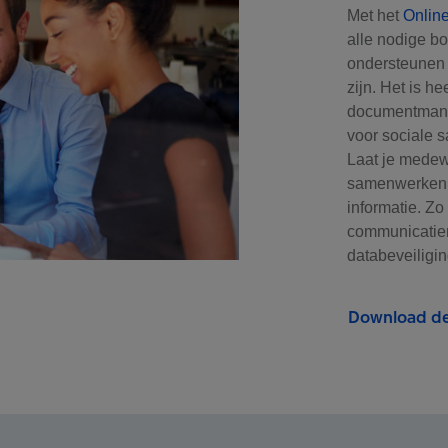
Met het
Onlin
alle nodige b
ondersteunen w
zijn. Het is he
documentmana
voor sociale 
Laat je medewe
samenwerken m
informatie. Zo
communicatiem
databeveiligi
Download de