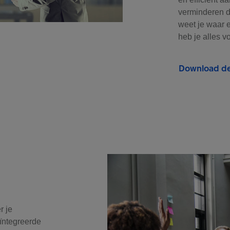
verminderen d
weet je waar e
heb je alles v
Download de
r je
ïntegreerde