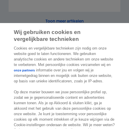
Toon meer artikelen
Wij gebruiken cookies en
vergelijkbare technieken
Cookies en vergelijkbare technieken zijn nodig om onze
2.000 specialisten
staan klaar om je te
website goed te laten functioneren. We gebruiken
analytische cookies en andere technieken om onze website
helpen
te verbeteren. Met persoonlijke cookies verzamelen wij en
informatie over jou en volgen wij je
onze partners
internetgedrag binnen en mogelijk ook buiten onze website,
Contact
op basis van unieke identificatoren, zoals je IP-adres.
Exact Belgium
Op deze manier bouwen we jouw persoonlijke profiel op,
Koningin Astridlaan 166
zodat we je gepersonaliseerde content en advertenties
kunnen tonen. Als je op Akkoord & sluiten klikt, ga je
1780 Wemmel
akkoord met het gebruik van deze persoonlijke cookies op
België
onze website. Je kunt je toestemming voor persoonlijke
Locatie
cookies op elk moment intrekken of je keuze wijzigen via de
Cookie-instellingen onderaan de website. Wil je meer weten?