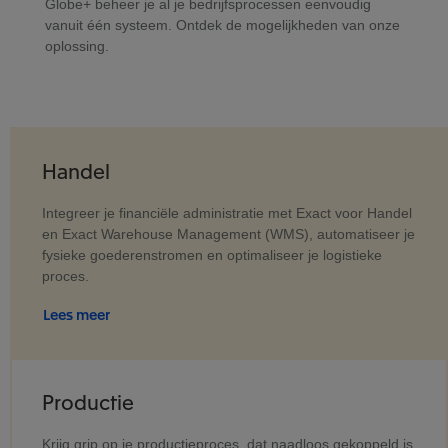
Globe+ beheer je al je bedrijfsprocessen eenvoudig
vanuit één systeem. Ontdek de mogelijkheden van onze
oplossing.
Handel
Integreer je financiële administratie met Exact voor Handel
en Exact Warehouse Management (WMS), automatiseer je
fysieke goederenstromen en optimaliseer je logistieke
proces.
Lees meer
Productie
Krijg grip op je productieproces, dat naadloos gekoppeld is