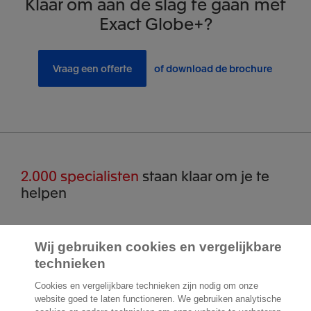
Klaar om aan de slag te gaan met
Exact Globe+?
Vraag een offerte
of download de brochure
2.000 specialisten
staan klaar om je te
helpen
Contact
Wij gebruiken cookies en vergelijkbare
technieken
Exact Belgium
Koningin Astridlaan 166
Cookies en vergelijkbare technieken zijn nodig om onze
1780 Wemmel
website goed te laten functioneren. We gebruiken analytische
België