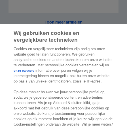
Toon meer artikelen
Wij gebruiken cookies en
vergelijkbare technieken
Cookies en vergelijkbare technieken zijn nodig om onze
website goed te laten functioneren. We gebruiken
2.000 specialisten
staan klaar om je te
analytische cookies en andere technieken om onze website
helpen
te verbeteren. Met persoonlijke cookies verzamelen wij en
informatie over jou en volgen wij je
onze partners
internetgedrag binnen en mogelijk ook buiten onze website,
Contact
op basis van unieke identificatoren, zoals je IP-adres.
Exact Belgium
Op deze manier bouwen we jouw persoonlijke profiel op,
zodat we je gepersonaliseerde content en advertenties
Koningin Astridlaan 166
kunnen tonen. Als je op Akkoord & sluiten klikt, ga je
1780 Wemmel
akkoord met het gebruik van deze persoonlijke cookies op
België
onze website. Je kunt je toestemming voor persoonlijke
Locatie
cookies op elk moment intrekken of je keuze wijzigen via de
Cookie-instellingen onderaan de website. Wil je meer weten?