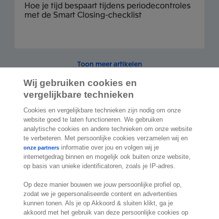
Hoe je tijd bespaart tijdens periodecontroles
met de Smart Closing-checklist
Toon meer artikelen
Wij gebruiken cookies en
vergelijkbare technieken
Cookies en vergelijkbare technieken zijn nodig om onze
website goed te laten functioneren. We gebruiken
2.000 specialisten
staan klaar om je te
analytische cookies en andere technieken om onze website
helpen
te verbeteren. Met persoonlijke cookies verzamelen wij en
informatie over jou en volgen wij je
onze partners
internetgedrag binnen en mogelijk ook buiten onze website,
Contact
op basis van unieke identificatoren, zoals je IP-adres.
Exact Belgium
Op deze manier bouwen we jouw persoonlijke profiel op,
zodat we je gepersonaliseerde content en advertenties
Koningin Astridlaan 166
kunnen tonen. Als je op Akkoord & sluiten klikt, ga je
1780 Wemmel
akkoord met het gebruik van deze persoonlijke cookies op
België