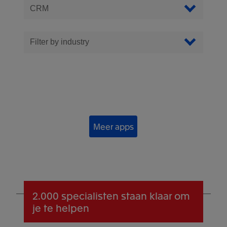
Filter Apps
Filter op categorie
Filter by industry
Meer apps
2.000 specialisten
staan klaar om
je te helpen