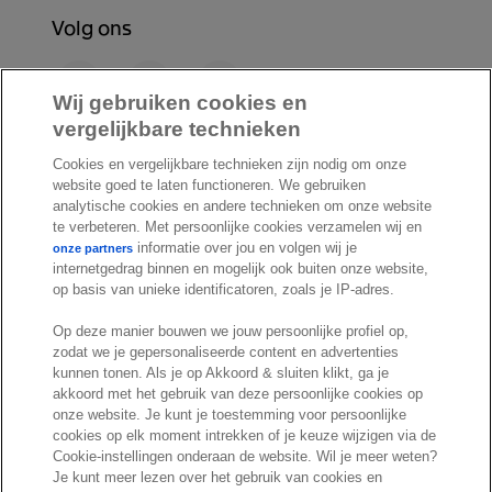
Volg ons
F
L
Y
a
i
o
Wij gebruiken cookies en
c
n
u
vergelijkbare technieken
I
S
e
k
T
Cookies en vergelijkbare technieken zijn nodig om onze
n
p
b
e
u
website goed te laten functioneren. We gebruiken
s
o
o
d
b
analytische cookies en andere technieken om onze website
t
t
te verbeteren. Met persoonlijke cookies verzamelen wij en
o
I
e
a
i
informatie over jou en volgen wij je
onze partners
k
n
internetgedrag binnen en mogelijk ook buiten onze website,
g
f
© Exact 2026
op basis van unieke identificatoren, zoals je IP-adres.
r
y
Privacy statement
a
Op deze manier bouwen we jouw persoonlijke profiel op,
Cookie statement
zodat we je gepersonaliseerde content en advertenties
m
Cookie settings
kunnen tonen. Als je op Akkoord & sluiten klikt, ga je
akkoord met het gebruik van deze persoonlijke cookies op
Marketing preferences
onze website. Je kunt je toestemming voor persoonlijke
Disclaimer
cookies op elk moment intrekken of je keuze wijzigen via de
Cookie-instellingen onderaan de website. Wil je meer weten?
Site conditions
Je kunt meer lezen over het gebruik van cookies en
Terms & conditions