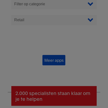
Filter Apps
Filter op categorie
Filter by industry
Meer apps
2.000 specialisten
staan klaar om
je te helpen