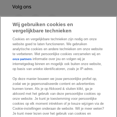
Volg ons
F
L
Y
a
i
o
Wij gebruiken cookies en
c
n
u
vergelijkbare technieken
I
S
e
k
T
Cookies en vergelijkbare technieken zijn nodig om onze
n
p
b
e
u
website goed te laten functioneren. We gebruiken
s
o
o
d
b
analytische cookies en andere technieken om onze website
t
t
te verbeteren. Met persoonlijke cookies verzamelen wij en
o
I
e
a
i
informatie over jou en volgen wij je
onze partners
k
n
internetgedrag binnen en mogelijk ook buiten onze website,
g
f
© Exact 2026
op basis van unieke identificatoren, zoals je IP-adres.
r
y
Privacy statement
a
Op deze manier bouwen we jouw persoonlijke profiel op,
Cookie statement
zodat we je gepersonaliseerde content en advertenties
m
Cookie settings
kunnen tonen. Als je op Akkoord & sluiten klikt, ga je
akkoord met het gebruik van deze persoonlijke cookies op
Marketing preferences
onze website. Je kunt je toestemming voor persoonlijke
Disclaimer
cookies op elk moment intrekken of je keuze wijzigen via de
Cookie-instellingen onderaan de website. Wil je meer weten?
Site conditions
Je kunt meer lezen over het gebruik van cookies en
Terms & conditions