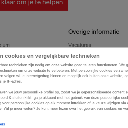
 klaar om je te helpen
Overige informatie
gium
Vacatures
Astridlaan 166
Support
n cookies en vergelijkbare technieken
mmel
kbare technieken zijn nodig om onze website goed te laten functioneren. We 
technieken om onze website te verbeteren. Met persoonlijke cookies verzame
 en volgen wij je internetgedrag binnen en mogelijk ook buiten onze website, 
ls je IP-adres.
wen we jouw persoonlijke profiel op, zodat we je gepersonaliseerde content 
koord & sluiten klikt, ga je akkoord met het gebruik van deze persoonlijke co
 voor persoonlijke cookies op elk moment intrekken of je keuze wijzigen via 
. Wil je meer weten? Je kunt meer lezen over het gebruik van cookies en ver
settings
Marketing preferences
Disclaimer
Site conditions
Terms &
ners