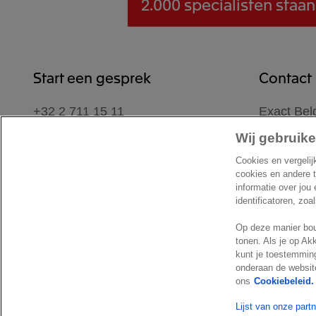
2.000 specialisten
staan
Start een gesprek
Contact
+32 2 711 15 11
Exact Bel
Koningin 
Contactformulier
Wij gebruike
1780 We
Cookies en vergelij
België
cookies en andere 
Locatie
informatie over jou
identificatoren, zoa
Op deze manier bou
tonen. Als je op Ak
kunt je toestemming
onderaan de website
© Exact 2026
Privacy statement
Cookie statement
Cookie 
ons
Cookiebeleid.
Lijst van onze part