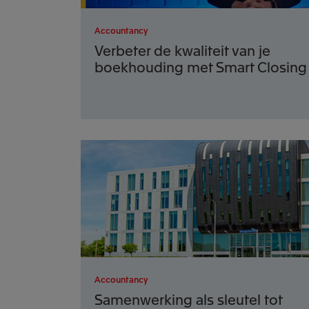
Accountancy
Verbeter de kwaliteit van je
boekhouding met Smart Closing
Accountancy
Samenwerking als sleutel tot