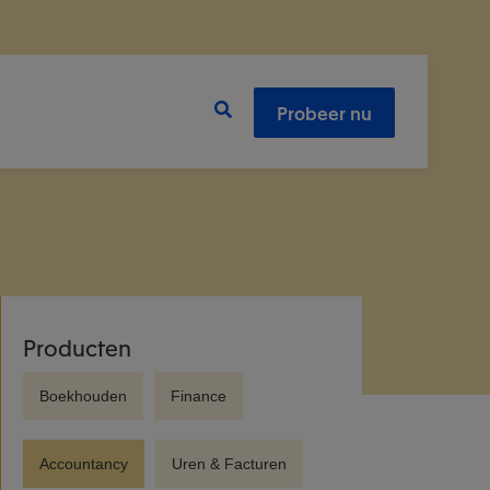
Probeer nu
Producten
Boekhouden
Finance
Accountancy
Uren & Facturen