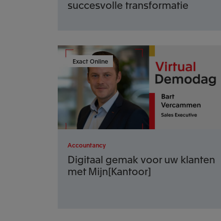
succesvolle transformatie
Exact Online
Accountancy
Digitaal gemak voor uw klanten
met Mijn[Kantoor]