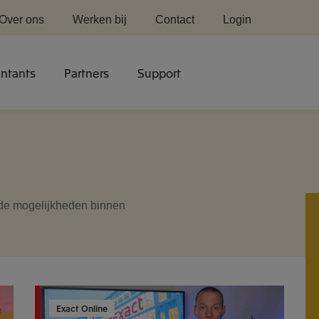
Over ons
Werken bij
Contact
Login
ntants
Partners
Support
 de mogelijkheden binnen
Exact Online