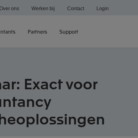
Over ons
Werken bij
Contact
Login
ntants
Partners
Support
ar: Exact voor
ntancy
heoplossingen