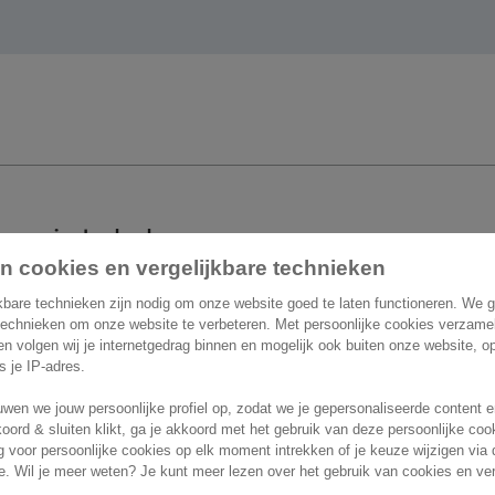
 om je te helpen
n cookies en vergelijkbare technieken
act
Overige informatie
kbare technieken zijn nodig om onze website goed te laten functioneren. We 
technieken om onze website te verbeteren. Met persoonlijke cookies verzame
 en volgen wij je internetgedrag binnen en mogelijk ook buiten onze website, 
Belgium
Vacatures
ls je IP-adres.
n Astridlaan 166
wen we jouw persoonlijke profiel op, zodat we je gepersonaliseerde content 
Support
Wemmel
koord & sluiten klikt, ga je akkoord met het gebruik van deze persoonlijke co
 voor persoonlijke cookies op elk moment intrekken of je keuze wijzigen via 
. Wil je meer weten? Je kunt meer lezen over het gebruik van cookies en ver