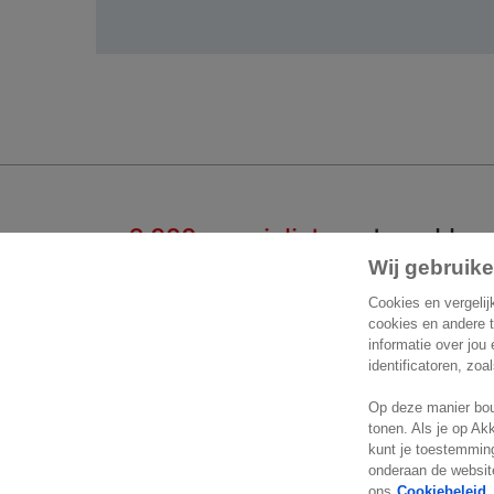
2.000 specialisten
staan klaar
Wij gebruike
Start een gesprek
Cont
Cookies en vergelij
cookies en andere 
informatie over jou
Exact 
+32 2 711 15 11
identificatoren, zoa
Koningi
Op deze manier bou
Contactformulier
1780 
tonen. Als je op Ak
België
kunt je toestemming
Locatie
onderaan de website
ons
Cookiebeleid.