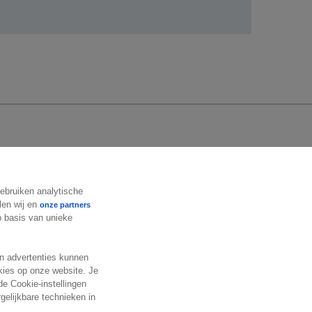
Volg ons
gebruiken analytische
len wij en
onze partners
op basis van unieke
en advertenties kunnen
okies op onze website. Je
de Cookie-instellingen
gelijkbare technieken in