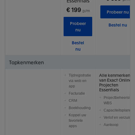
Essentials
€ 199
p/m
Probeer nu
Probeer
Bestel nu
nu
Bestel
nu
Topkenmerken
Alle kenmerken
Tijdregistratie
van Exact Online
via web en
Projecten
app
Essentials
Facturatie
Projectbeheersing
CRM
WBS
Boekhouding
Capaciteitsplannin
Koppel uw
Verlof en verzuim
favoriete
Aankoop
apps