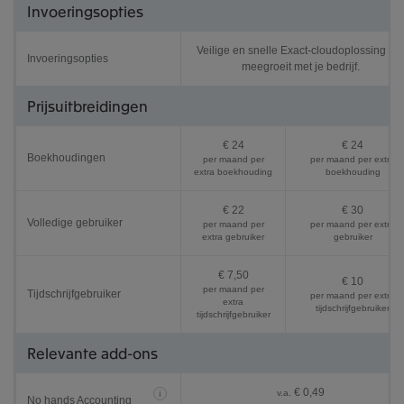
Invoeringsopties
Veilige en snelle Exact-cloudoplossing die
Invoeringsopties
meegroeit met je bedrijf.
Prijsuitbreidingen
€ 24
€ 24
Boekhoudingen
per maand per
per maand per extra
extra boekhouding
boekhouding
€ 22
€ 30
Volledige gebruiker
per maand per
per maand per extra
extra gebruiker
gebruiker
€ 7,50
€ 10
per maand per
Tijdschrijfgebruiker
per maand per extra
extra
tijdschrijfgebruiker
tijdschrijfgebruiker
Relevante add-ons
€ 0,49
v.a.
i
No hands Accounting