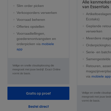
Alle kenmerke
Slim order picken
van Essentials
Verkooporders verwerken
Artikeltoeslagen 
Ecotaks)
Voorraad beheren
Geplande retou
Offertes opstellen
verwerken
Voorraadtellingen,
Meerdere maga
goederenontvangsten en
orderpicken via
mobiele
Orderpickingloc
app​​
Serie- en batc
Samengestelde 
Veilige en snelle cloudoplossing die
Retouren, asse
meegroeit met jouw bedrijf. Exact Online
magazijnverpla
vormt de basis.
via
mobiele app
Gratis op proef
Veilige en snelle cloudop
meegroeit met jouw bedri
vormt de basis.
Bestel direct