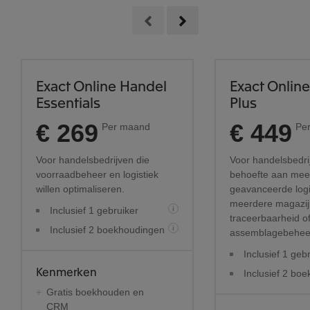
Exact Online Handel
Exact Onlin
Essentials
Plus
€ 269
€ 449
Per maand
Pe
Voor handelsbedrijven die
Voor handelsbedri
voorraadbeheer en logistiek
behoefte aan mee
willen optimaliseren.
geavanceerde logi
meerdere magazi
Inclusief 1 gebruiker
i
traceerbaarheid o
Inclusief 2 boekhoudingen
i
assemblagebehee
Inclusief 1 geb
Kenmerken
Inclusief 2 bo
Gratis boekhouden en
CRM