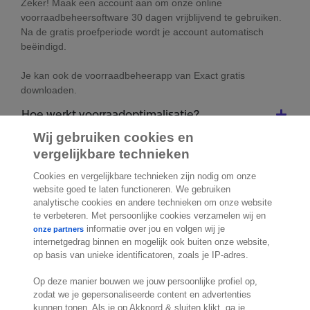
Zeker! Maak een account aan om onze online
voorraadbeheersoftware 30 dagen vrijblijvend te gebruiken.
Na de gratis proefperiode wordt je account automatisch
beëindigd.
Je kan ook de voorraadbeheerapp van Exact gratis
downloaden.
Hoe werkt voorraadoptimalisatie?
Wij gebruiken cookies en
vergelijkbare technieken
Cookies en vergelijkbare technieken zijn nodig om onze
2.000 specialisten
staan klaar om je te
website goed te laten functioneren. We gebruiken
analytische cookies en andere technieken om onze website
helpen
te verbeteren. Met persoonlijke cookies verzamelen wij en
informatie over jou en volgen wij je
onze partners
internetgedrag binnen en mogelijk ook buiten onze website,
Contact
op basis van unieke identificatoren, zoals je IP-adres.
Exact Belgium
Op deze manier bouwen we jouw persoonlijke profiel op,
Koningin Astridlaan 166
zodat we je gepersonaliseerde content en advertenties
kunnen tonen. Als je op Akkoord & sluiten klikt, ga je
1780 Wemmel