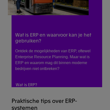
Wat is ERP en waarvoor kan je het
gebruiken?
Ontdek de mogelijkheden van ERP, oftewel
Enterprise Resource Planning. Maar wat is
ERP en waarom mag dit binnen moderne
bedrijven niet ontbreken?
Wat is ERP?
Praktische tips over ERP-
systemen