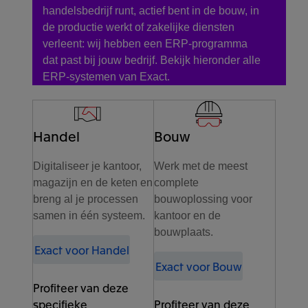
handelsbedrijf runt, actief bent in de bouw, in
de productie werkt of zakelijke diensten
verleent: wij hebben een ERP-programma
dat past bij jouw bedrijf. Bekijk hieronder alle
ERP-systemen van Exact.
Handel
Bouw
Digitaliseer je kantoor,
Werk met de meest
magazijn en de keten en
complete
breng al je processen
bouwoplossing voor
samen in één systeem.
kantoor en de
bouwplaats.
Exact voor Handel
Exact voor Bouw
Profiteer van deze
specifieke
Profiteer van deze