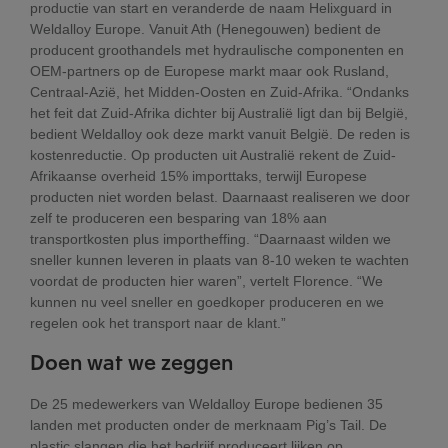
productie van start en veranderde de naam Helixguard in
Weldalloy Europe. Vanuit Ath (Henegouwen) bedient de
producent groothandels met hydraulische componenten en
OEM-partners op de Europese markt maar ook Rusland,
Centraal-Azië, het Midden-Oosten en Zuid-Afrika. “Ondanks
het feit dat Zuid-Afrika dichter bij Australië ligt dan bij België,
bedient Weldalloy ook deze markt vanuit België. De reden is
kostenreductie. Op producten uit Australië rekent de Zuid-
Afrikaanse overheid 15% importtaks, terwijl Europese
producten niet worden belast. Daarnaast realiseren we door
zelf te produceren een besparing van 18% aan
transportkosten plus importheffing. “Daarnaast wilden we
sneller kunnen leveren in plaats van 8-10 weken te wachten
voordat de producten hier waren”, vertelt Florence. “We
kunnen nu veel sneller en goedkoper produceren en we
regelen ook het transport naar de klant.”
Doen wat we
zeggen
De 25 medewerkers van Weldalloy Europe bedienen 35
landen met producten onder de merknaam Pig’s Tail. De
plastic slangen die het bedrijf produceert lijken op