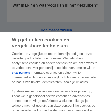
Wat is ERP en waarvoor kan ik het gebruiken?
Toon meer artikelen
Wij gebruiken cookies en
vergelijkbare technieken
Cookies en vergelijkbare technieken zijn nodig om onze
2.000 specialisten
staan klaar om je te
website goed te laten functioneren. We gebruiken
analytische cookies en andere technieken om onze website
helpen
te verbeteren. Met persoonlijke cookies verzamelen wij en
informatie over jou en volgen wij je
onze partners
internetgedrag binnen en mogelijk ook buiten onze website,
Contact
op basis van unieke identificatoren, zoals je IP-adres.
Exact Belgium
Op deze manier bouwen we jouw persoonlijke profiel op,
Koningin Astridlaan 166
zodat we je gepersonaliseerde content en advertenties
kunnen tonen. Als je op Akkoord & sluiten klikt, ga je
1780 Wemmel
akkoord met het gebruik van deze persoonlijke cookies op
België
onze website. Je kunt je toestemming voor persoonlijke