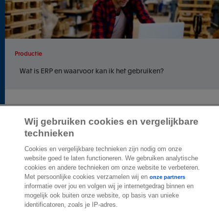
Productie
Wat is ERP en waarvoor kan ik het gebruiken?
Wij gebruiken cookies en vergelijkbare
2.000 specialisten
technieken
staan klaar om je te
helpen
Cookies en vergelijkbare technieken zijn nodig om onze
website goed te laten functioneren. We gebruiken analytische
cookies en andere technieken om onze website te verbeteren.
Contact
Met persoonlijke cookies verzamelen wij en
onze partners
informatie over jou en volgen wij je internetgedrag binnen en
mogelijk ook buiten onze website, op basis van unieke
Exact Belgium
identificatoren, zoals je IP-adres.
Koningin Astridlaan 166
1780 Wemmel