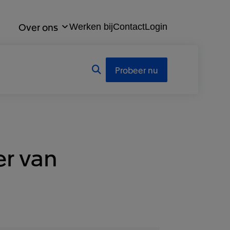
Over ons
Werken bij
Contact
Login
Probeer nu
er van