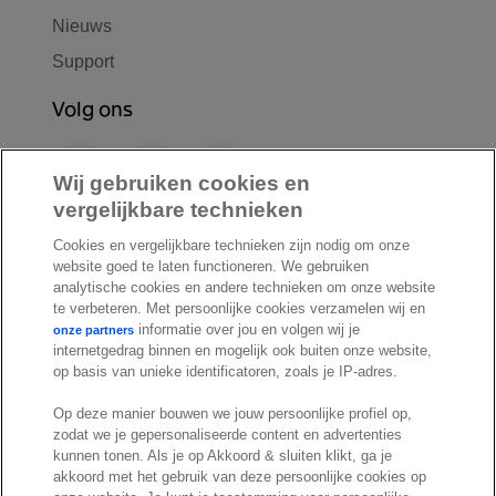
Nieuws
Support
Volg ons
F
L
Y
a
i
o
Wij gebruiken cookies en
c
n
u
vergelijkbare technieken
I
S
e
k
T
Cookies en vergelijkbare technieken zijn nodig om onze
n
p
b
e
u
website goed te laten functioneren. We gebruiken
s
o
o
d
b
analytische cookies en andere technieken om onze website
t
t
te verbeteren. Met persoonlijke cookies verzamelen wij en
o
I
e
a
i
informatie over jou en volgen wij je
onze partners
k
n
internetgedrag binnen en mogelijk ook buiten onze website,
g
f
© Exact 2026
op basis van unieke identificatoren, zoals je IP-adres.
r
y
Privacy statement
a
Op deze manier bouwen we jouw persoonlijke profiel op,
Cookie statement
zodat we je gepersonaliseerde content en advertenties
m
Cookie settings
kunnen tonen. Als je op Akkoord & sluiten klikt, ga je
akkoord met het gebruik van deze persoonlijke cookies op
Marketing preferences