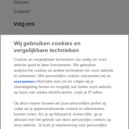
Nieuws
Support
Volg ons
F
L
Y
a
i
o
Wij gebruiken cookies en
c
n
u
vergelijkbare technieken
I
S
e
k
T
Cookies en vergelijkbare technieken zijn nodig om onze
n
p
b
e
u
website goed te laten functioneren. We gebruiken
s
o
o
d
b
analytische cookies en andere technieken om onze website
t
t
te verbeteren. Met persoonlijke cookies verzamelen wij en
o
I
e
a
i
informatie over jou en volgen wij je
onze partners
k
n
internetgedrag binnen en mogelijk ook buiten onze website,
g
f
© Exact 2026
op basis van unieke identificatoren, zoals je IP-adres.
r
y
Privacy statement
a
Op deze manier bouwen we jouw persoonlijke profiel op,
Cookie statement
m
zodat we je gepersonaliseerde content en advertenties
Cookie settings
kunnen tonen. Als je op Akkoord & sluiten klikt, ga je
akkoord met het gebruik van deze persoonlijke cookies op
Marketing preferences
onze website. Je kunt je toestemming voor persoonlijke
Disclaimer