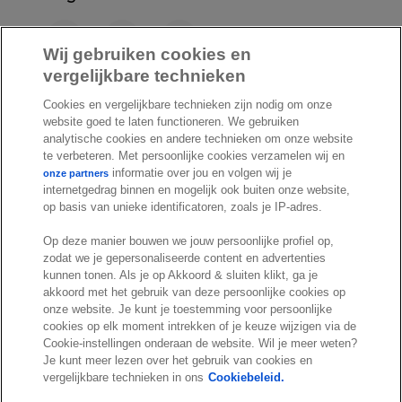
F
L
Y
a
i
o
Wij gebruiken cookies en
c
n
u
vergelijkbare technieken
I
S
e
k
T
Cookies en vergelijkbare technieken zijn nodig om onze
n
p
b
e
u
website goed te laten functioneren. We gebruiken
s
o
o
d
b
analytische cookies en andere technieken om onze website
t
t
te verbeteren. Met persoonlijke cookies verzamelen wij en
o
I
e
a
i
informatie over jou en volgen wij je
onze partners
k
n
internetgedrag binnen en mogelijk ook buiten onze website,
g
f
© Exact 2026
op basis van unieke identificatoren, zoals je IP-adres.
r
y
Privacy statement
a
Op deze manier bouwen we jouw persoonlijke profiel op,
Cookie statement
zodat we je gepersonaliseerde content en advertenties
m
Cookie settings
kunnen tonen. Als je op Akkoord & sluiten klikt, ga je
akkoord met het gebruik van deze persoonlijke cookies op
Marketing preferences
onze website. Je kunt je toestemming voor persoonlijke
Disclaimer
cookies op elk moment intrekken of je keuze wijzigen via de
Cookie-instellingen onderaan de website. Wil je meer weten?
Site conditions
Je kunt meer lezen over het gebruik van cookies en
Terms & conditions
vergelijkbare technieken in ons
Cookiebeleid.
Trust center