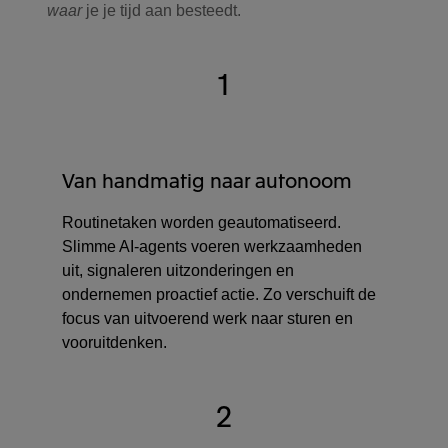
rapportage in dezelfde conversatie eenvoudig af
waar
je je tijd aan besteedt.
op jouw wensen. Bijvoorbeeld door extra
gegevens toe te voegen, filters toe te passen of
1
data te combineren tot één helder overzicht.
Van handmatig naar autonoom
Routinetaken worden geautomatiseerd.
Slimme AI-agents voeren werkzaamheden
uit, signaleren uitzonderingen en
ondernemen proactief actie. Zo verschuift de
focus van uitvoerend werk naar sturen en
vooruitdenken.
2