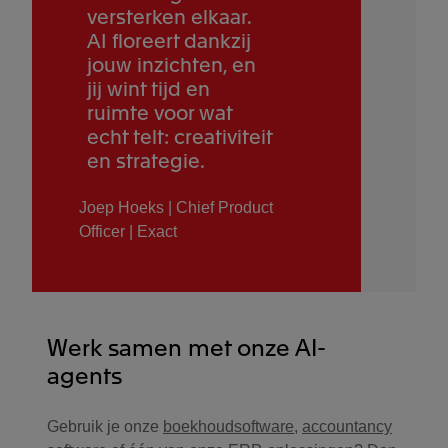
versterken elkaar.
AI floreert dankzij
jouw inzichten, en
jij wint tijd en
ruimte voor wat
echt telt: creativiteit
en strategie.
Joep Hoeks | Chief Product
Officer | Exact
Werk samen met onze AI-
agents
Gebruik je onze
boekhoudsoftware
,
accountancy