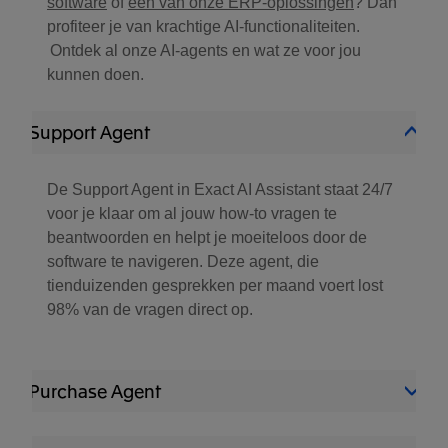
software
of
één van onze ERP-oplossingen
? Dan
profiteer je van krachtige AI-functionaliteiten.
Ontdek al onze AI-agents en wat ze voor jou
kunnen doen.
Support Agent
De Support Agent in Exact AI Assistant staat 24/7
voor je klaar om al jouw how-to vragen te
beantwoorden en helpt je moeiteloos door de
software te navigeren. Deze agent, die
tienduizenden gesprekken per maand voert lost
98% van de vragen direct op.
Purchase Agent​
De Purchase Agent verwerkt automatisch