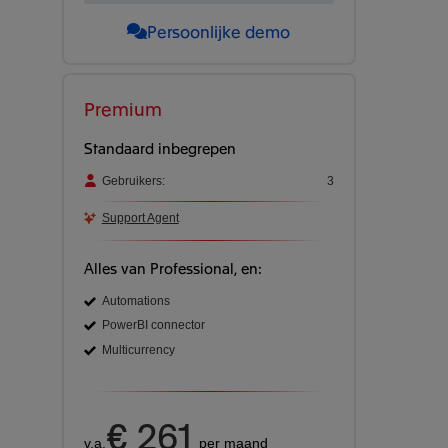
Persoonlijke demo
Premium
Standaard inbegrepen
Gebruikers:
3
Support Agent
Alles van Professional, en:
Automations
PowerBI connector
Multicurrency
€ 261
v.a.
per maand