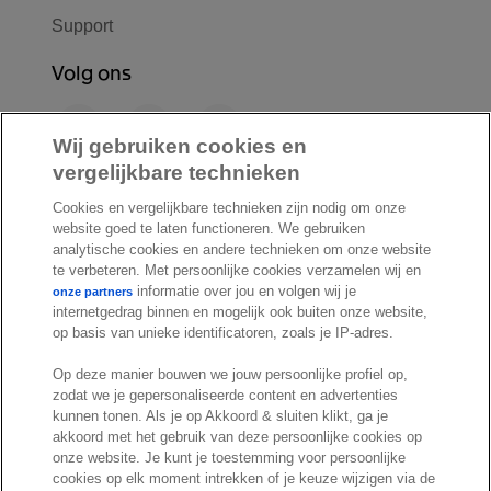
Support
Volg ons
F
L
Y
a
i
o
Wij gebruiken cookies en
c
n
u
vergelijkbare technieken
I
S
e
k
T
Cookies en vergelijkbare technieken zijn nodig om onze
n
p
b
e
u
website goed te laten functioneren. We gebruiken
s
o
o
d
b
analytische cookies en andere technieken om onze website
t
t
te verbeteren. Met persoonlijke cookies verzamelen wij en
o
I
e
a
i
informatie over jou en volgen wij je
onze partners
k
n
internetgedrag binnen en mogelijk ook buiten onze website,
g
f
© Exact 2026
op basis van unieke identificatoren, zoals je IP-adres.
r
y
Privacy statement
a
Op deze manier bouwen we jouw persoonlijke profiel op,
Cookie statement
zodat we je gepersonaliseerde content en advertenties
m
Cookie settings
kunnen tonen. Als je op Akkoord & sluiten klikt, ga je
akkoord met het gebruik van deze persoonlijke cookies op
Marketing preferences
onze website. Je kunt je toestemming voor persoonlijke
Disclaimer
cookies op elk moment intrekken of je keuze wijzigen via de