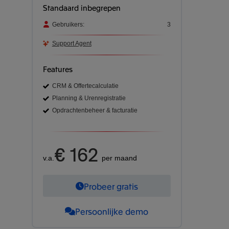
Standaard inbegrepen
Gebruikers:
3
Support Agent
Features
CRM & Offertecalculatie
Planning & Urenregistratie
Opdrachtenbeheer & facturatie
€ 162
v.a.
per maand
Probeer gratis
Persoonlijke demo