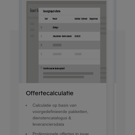
Offertecalculatie
Opd
Calculatie op basis van
Beg
voorgedefinieerde pakketten,
off
dienstencatalogus &
Ink
leveranciersdata
lev
Professionele offertes in jouw
ink