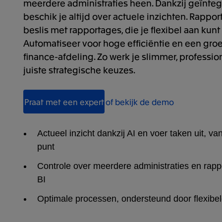
meerdere administraties heen. Dankzij geïnte
beschik je altijd over actuele inzichten. Rappor
beslis met rapportages, die je flexibel aan kunt
Automatiseer voor hoge efficiëntie en een gr
finance-afdeling. Zo werk je slimmer, professio
juiste strategische keuzes.
Praat met een expert
of bekijk de demo
Actueel inzicht dankzij AI en voer taken uit, va
punt
Controle over meerdere administraties en rap
BI
Optimale processen, ondersteund door flexibe