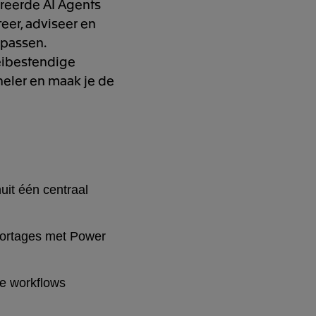
greerde AI Agents
teer, adviseer en
 passen.
oeibestendige
neler en maak je de
nuit één centraal
portages met Power
le workflows