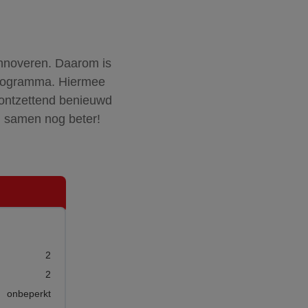
innoveren. Daarom is
 programma. Hiermee
j ontzettend benieuwd
n samen nog beter!
2
2
onbeperkt