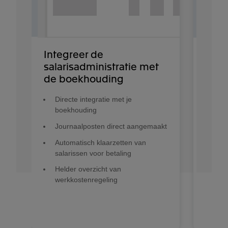
Integreer de
Sala
salarisadministratie met
med
de boekhouding
gere
Directe integratie met je
Uit
boekhouding
één
Journaalposten direct aangemaakt
In 
sa
Automatisch klaarzetten van
vo
salarissen voor betaling
Helder overzicht van
werkkostenregeling