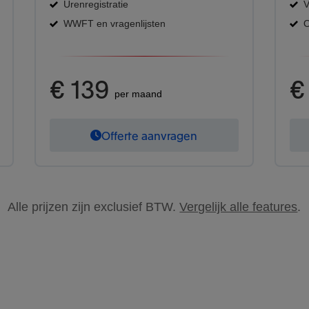
Urenregistratie
V
WWFT en vragenlijsten
O
€ 139
€
per maand
Offerte aanvragen
Alle prijzen zijn exclusief BTW.
Vergelijk alle features
.