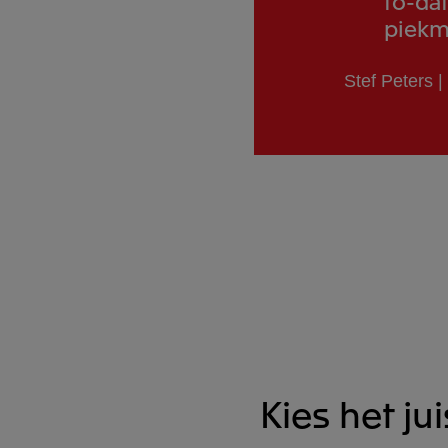
to-dat
piek
Stef Peters |
Kies het ju