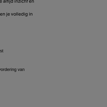
altijd inzicht en
n je volledig in
st
evordering van