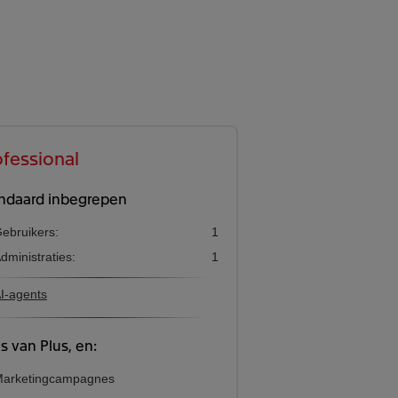
ofessional
ndaard inbegrepen
ebruikers:
1
dministraties:
1
I-agents
es van Plus, en:
arketingcampagnes