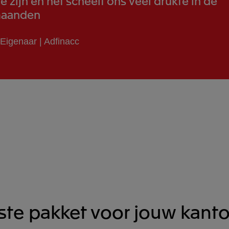
e zijn en het scheelt ons veel drukte in de
maanden
 Eigenaar | Adfinacc
iste pakket voor jouw kant