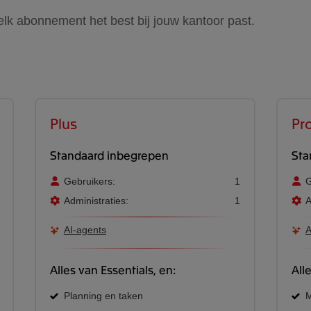
elk abonnement het best bij jouw kantoor past.
Plus
Pr
Standaard inbegrepen
Sta
Gebruikers:
1
G
Administraties:
1
A
AI-agents
A
Alles van Essentials, en:
All
Planning en taken
M