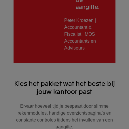
aangifte.
Peter Kroezen |
Accountant &
Fiscalist | MOS
Accountants en
Adviseurs
Kies het pakket wat het beste bij
jouw kantoor past
Ervaar hoeveel tijd je bespaart door slimme
rekenmodules, handige overzichtspagina’s en
constante controles tijdens het invullen van een
aangifte.