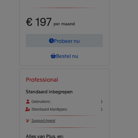
€ 197
per maand
Probeer nu
Bestel nu
Professional
Standaard inbegrepen
Gebruikers:
1
Standaard klanttypes:
1
Support Agent
Alles van Plus, en: