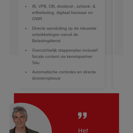
voo
IB, VPB, OB, dividend-, schenk- &
erfbelasting, digitaal bezwaar en
Voe
OWR
uit
co
Directe aansluiting op de nieuwste
kla
ontwikkelingen vanuit de
Belastingdienst
Ric
Overzichtelijk stappenplan inclusief
Cre
fiscale content via kennispartner
ove
Sdu
fav
Automatische controles en directe
dossieropbouw
Het