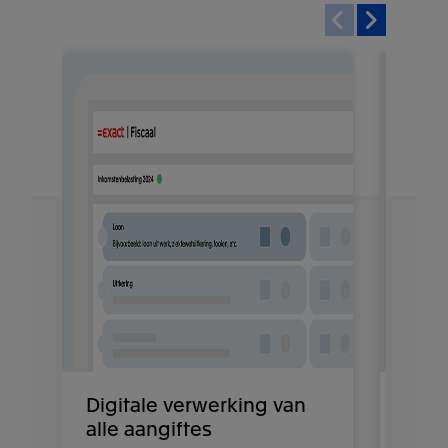
Digitale verwerking van
Opti
alle aangiftes
Eff