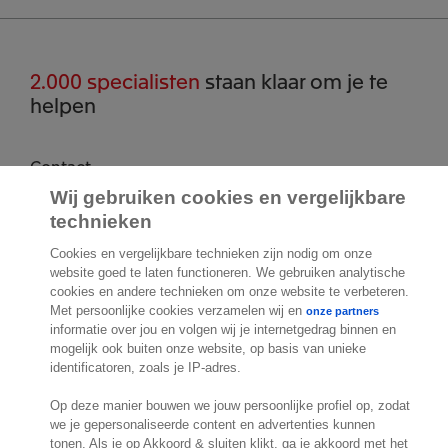
2.000 specialisten
staan klaar om je te
helpen
Contact
Wij gebruiken cookies en vergelijkbare
Molengraaffsingel 33
technieken
2629 JD Delft
Nederland
Cookies en vergelijkbare technieken zijn nodig om onze
Locatie
website goed te laten functioneren. We gebruiken analytische
cookies en andere technieken om onze website te verbeteren.
Met persoonlijke cookies verzamelen wij en
onze partners
informatie over jou en volgen wij je internetgedrag binnen en
mogelijk ook buiten onze website, op basis van unieke
identificatoren, zoals je IP-adres.
Op deze manier bouwen we jouw persoonlijke profiel op, zodat
we je gepersonaliseerde content en advertenties kunnen
tonen. Als je op Akkoord & sluiten klikt, ga je akkoord met het