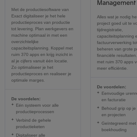
Management
Met de productiesoftware van
Exact digitaliseer je het hele
Alles wat je nodig h
productieproces van productie
project goed uit te 
tot levering. Plan werkgevers en
tijdregistratie,
machine optimaal in met een
capaciteitsplanning 
overzichtelijke
factuurverwerking to
capaciteitsplanning. Koppel met
beheren van grote p
ruim 370 apps en krijg inzicht in
financiële resultaten
al je cijfers vanuit één locatie.
met ruim 370 apps v
Zo optimaliseer je het
meer efficiëntie.
productieproces en realiseer je
optimale marges.
De voordelen:
Eenvoudige urenre
De voordelen:
en facturatie
Eén systeem voor alle
Behoud grip op je
productieprocessen
en projecten
Verbind de gehele
Geïntegreerd met 
productieketen
boekhouding
Digitaliseer alle