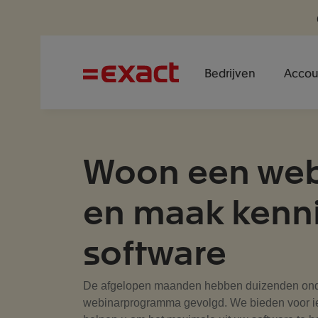
Bedrijven
Accou
Woon een webi
en maak kenn
software
De afgelopen maanden hebben duizenden on
webinarprogramma gevolgd. We bieden voor ied