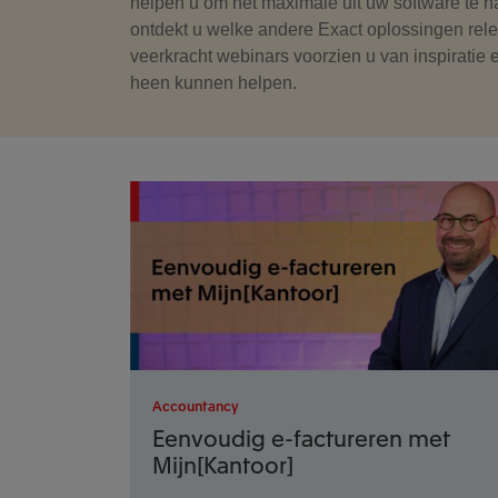
helpen u om het maximale uit uw software te h
ontdekt u welke andere Exact oplossingen relev
veerkracht webinars voorzien u van inspiratie e
heen kunnen helpen.
Accountancy
Eenvoudig e-factureren met
Mijn[Kantoor]