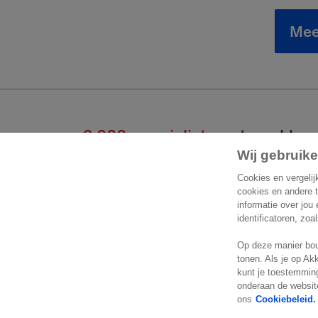
Meer
2.000 specialisten
staan klaar
Wij gebruike
Start een gesprek
Cont
Cookies en vergelij
cookies en andere 
informatie over jou
Exact 
+32 2 711 15 11
identificatoren, zoa
Koningi
Contactformulier
Op deze manier bou
1780 
tonen. Als je op Ak
België
kunt je toestemming
Locatie
onderaan de website
ons
Cookiebeleid.