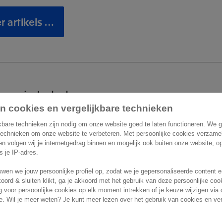
 artikels …
 om je te helpen
n cookies en vergelijkbare technieken
act
Overige informatie
kbare technieken zijn nodig om onze website goed te laten functioneren. We 
technieken om onze website te verbeteren. Met persoonlijke cookies verzame
 en volgen wij je internetgedrag binnen en mogelijk ook buiten onze website, 
Belgium
Vacatures
ls je IP-adres.
n Astridlaan 166
wen we jouw persoonlijke profiel op, zodat we je gepersonaliseerde content 
Support
Wemmel
koord & sluiten klikt, ga je akkoord met het gebruik van deze persoonlijke co
 voor persoonlijke cookies op elk moment intrekken of je keuze wijzigen via 
. Wil je meer weten? Je kunt meer lezen over het gebruik van cookies en ver