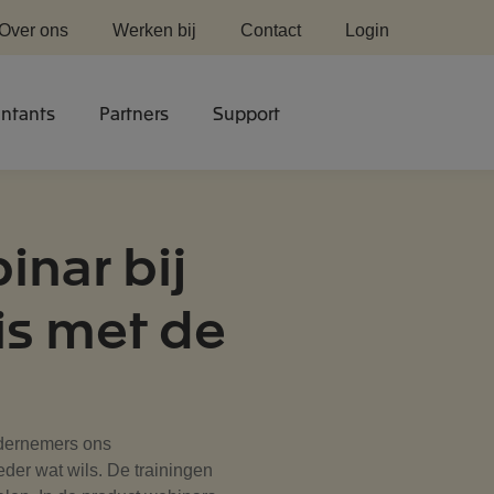
Over ons
Werken bij
Contact
Login
ntants
Partners
Support
nar bij
is met de
dernemers ons
er wat wils. De trainingen