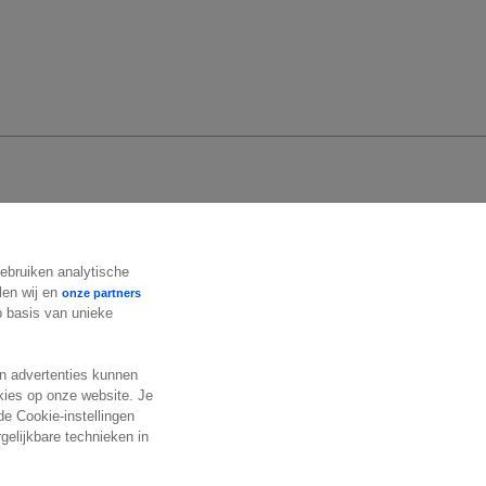
Volg ons
gebruiken analytische
len wij en
onze partners
op basis van unieke
en advertenties kunnen
okies op onze website. Je
de Cookie-instellingen
gelijkbare technieken in