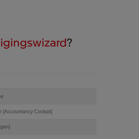
digingswizard
?
ne
ar [Accountancy Cockpit]
igen]