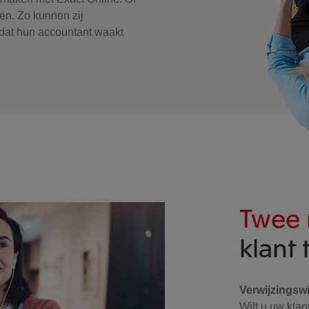
den. Zo kunnen zij
dat hun accountant waakt
Twee 
klant 
Verwijzingsw
Wilt u uw kla