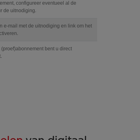
nement, configureer eventueel al de
r de uitnodiging.
n e-mail met de uitnodiging en link om het
tiveren.
t (proef)abonnement bent u direct
.
elen
van digitaal