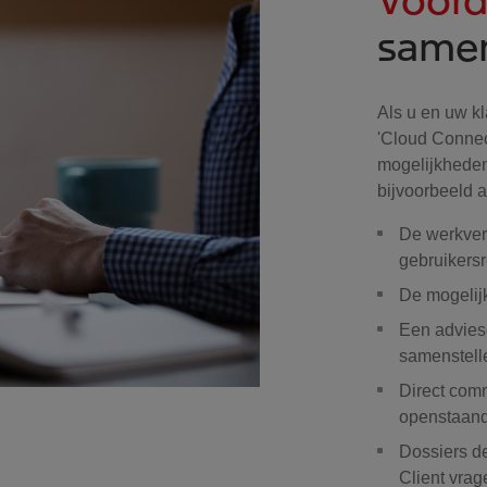
same
Als u en uw kl
'Cloud Connect
mogelijkheden
bijvoorbeeld 
De werkver
gebruikers
De mogelijk
Een adviesc
samenstell
Direct com
openstaand
Dossiers d
Client vrag