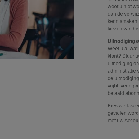
weet u niet w
dan de verwij
kennismaken m
kiezen van he
Uitnodigings
Weet u al wat 
klant? Stuur u
uitnodiging om
administratie v
de uitnodiging
vrijblijvend 
betaald abon
Kies welk scen
gevallen word
met uw Accou