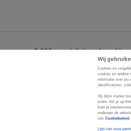
2.000 specialisten
staan klaar
Wij gebruike
Start een gesprek
Cont
Cookies en vergelij
cookies en andere 
informatie over jou
Exact 
+32 2 711 15 11
identificatoren, zoa
Koningi
Contactformulier
Op deze manier bou
1780 
tonen. Als je op Ak
België
kunt je toestemming
Locatie
onderaan de website
ons
Cookiebeleid.
Lijst van onze part