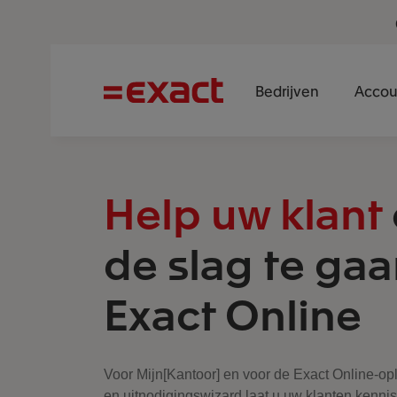
Bedrijven
Accou
Help uw klant
de slag te ga
Exact Online
Voor Mijn[Kantoor] en voor de Exact Online-opl
en uitnodigingswizard laat u uw klanten kenni