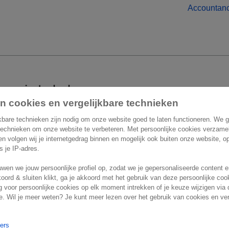
Accountan
 om je te helpen
n cookies en vergelijkbare technieken
act
Overige informatie
kbare technieken zijn nodig om onze website goed te laten functioneren. We 
technieken om onze website te verbeteren. Met persoonlijke cookies verzame
 en volgen wij je internetgedrag binnen en mogelijk ook buiten onze website, 
Belgium
Vacatures
ls je IP-adres.
n Astridlaan 166
wen we jouw persoonlijke profiel op, zodat we je gepersonaliseerde content 
Support
Wemmel
koord & sluiten klikt, ga je akkoord met het gebruik van deze persoonlijke co
 voor persoonlijke cookies op elk moment intrekken of je keuze wijzigen via 
. Wil je meer weten? Je kunt meer lezen over het gebruik van cookies en ver
ners