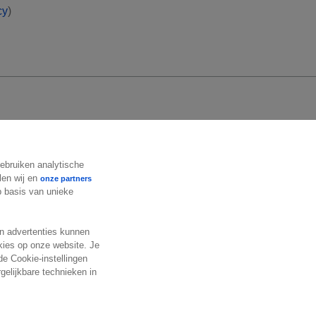
cy
)
Volg ons
gebruiken analytische
len wij en
onze partners
op basis van unieke
en advertenties kunnen
okies op onze website. Je
de Cookie-instellingen
gelijkbare technieken in