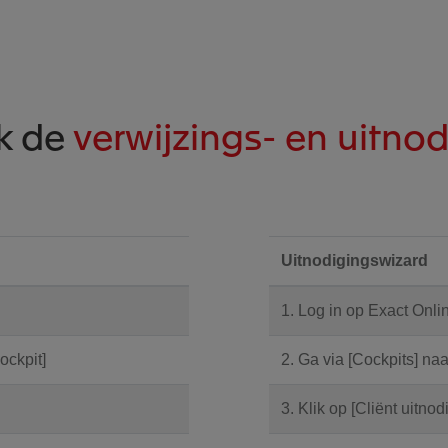
ik de
verwijzings- en uitno
Uitnodigingswizard
1. Log in op Exact Onli
ockpit]
2. Ga via [Cockpits] na
3. Klik op [Cliënt uitnod