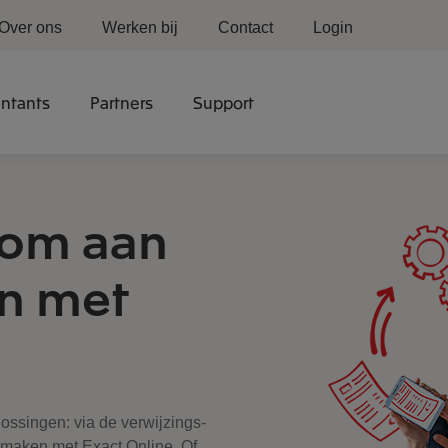
Over ons
Werken bij
Contact
Login
ntants
Partners
Support
om aan
an met
ossingen: via de verwijzings-
smaken met Exact Online. Of