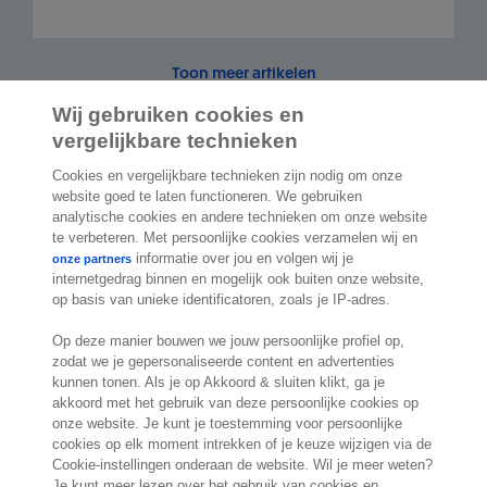
Toon meer artikelen
Wij gebruiken cookies en
vergelijkbare technieken
Cookies en vergelijkbare technieken zijn nodig om onze
website goed te laten functioneren. We gebruiken
2.000 specialisten
staan klaar om je te
analytische cookies en andere technieken om onze website
helpen
te verbeteren. Met persoonlijke cookies verzamelen wij en
informatie over jou en volgen wij je
onze partners
internetgedrag binnen en mogelijk ook buiten onze website,
Contact
op basis van unieke identificatoren, zoals je IP-adres.
Exact Belgium
Op deze manier bouwen we jouw persoonlijke profiel op,
zodat we je gepersonaliseerde content en advertenties
Koningin Astridlaan 166
kunnen tonen. Als je op Akkoord & sluiten klikt, ga je
1780 Wemmel
akkoord met het gebruik van deze persoonlijke cookies op
België
onze website. Je kunt je toestemming voor persoonlijke
Locatie
cookies op elk moment intrekken of je keuze wijzigen via de
Cookie-instellingen onderaan de website. Wil je meer weten?
Je kunt meer lezen over het gebruik van cookies en