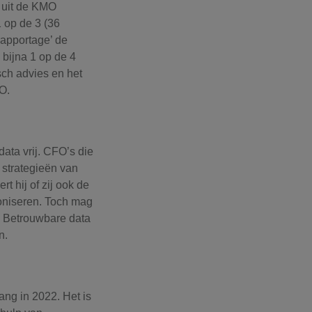
k uit de KMO
1 op de 3 (36
rapportage’ de
 bijna 1 op de 4
sch advies en het
O.
ata vrij. CFO’s die
 strategieën van
t hij of zij ook de
moniseren. Toch mag
. Betrouwbare data
n.
ang in 2022. Het is