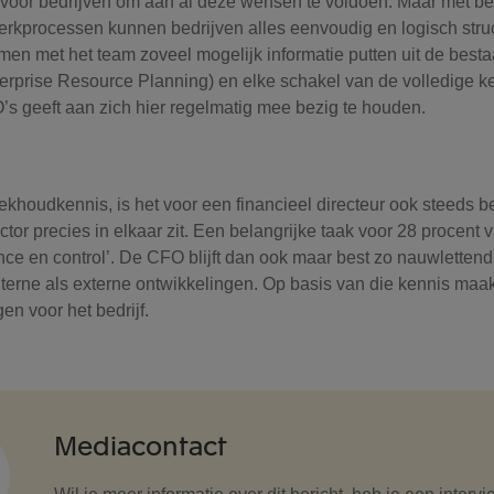
 voor bedrijven om aan al deze wensen te voldoen. Maar met b
erkprocessen kunnen bedrijven alles eenvoudig en logisch str
amen met het team zoveel mogelijk informatie putten uit de best
rprise Resource Planning) en elke schakel van de volledige k
s geeft aan zich hier regelmatig mee bezig te houden.
khoudkennis, is het voor een financieel directeur ook steeds be
ctor precies in elkaar zit. Een belangrijke taak voor 28 procent
nce en control’. De CFO blijft dan ook maar best zo nauwlettend
terne als externe ontwikkelingen. Op basis van die kennis maakt 
gen voor het bedrijf.
Mediacontact