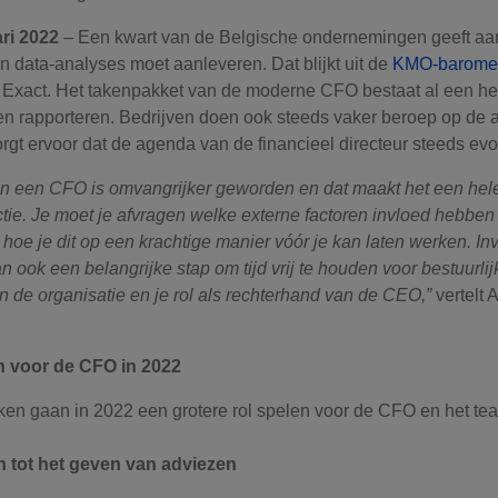
ri 2022
– Een kwart van de Belgische ondernemingen geeft aa
en data-analyses moet aanleveren. Dat blijkt uit de
KMO-barome
 Exact. Het takenpakket van de moderne CFO bestaat al een hele
n rapporteren. Bedrijven doen ook steeds vaker beroep op de 
rgt ervoor dat de agenda van de financieel directeur steeds evo
an een CFO is omvangrijker geworden en dat maakt het een hele
tie. Je moet je afvragen welke externe factoren invloed hebben
hoe je dit op een krachtige manier vóór je kan laten werken. In
n ook een belangrijke stap om tijd vrij te houden voor bestuurlij
n de organisatie en je rol als rechterhand van de CEO,”
vertelt
n voor de CFO in 2022
ken gaan in 2022 een grotere rol spelen voor de CFO en het te
 tot het geven van adviezen