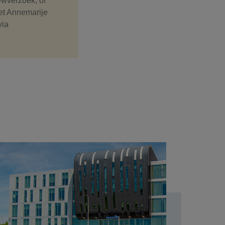
iewverzoek, of
et Annemarije
via