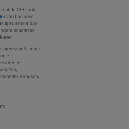
n dat de CFO ook
ter
van business
 tijd uit meer dan
andere expertises
lueert.
 interessante, maar
 op je
vesteren in
ke taken,
 Alexander Rahusen,
am: