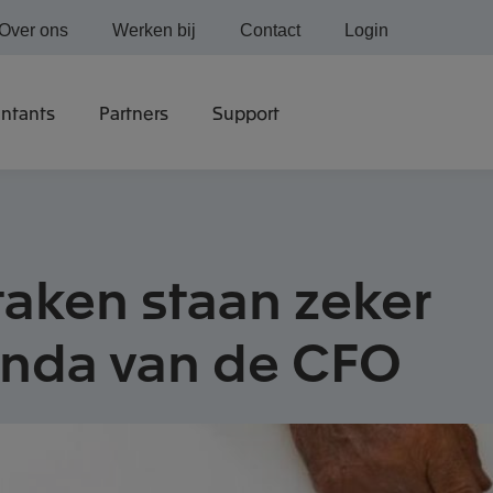
Over ons
Werken bij
Contact
Login
ntants
Partners
Support
taken staan zeker
nda van de CFO