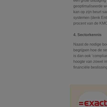
een grote uitdaging
geoptimaliseerde w
kan op zijn beurt s
systemen (denk Ente
procent van de KMO’
4. Sectorkennis
Naast de nodige boe
begrijpen hoe de se
is dan ook ‘complia
hoogte van zowel in
financiële beslissin