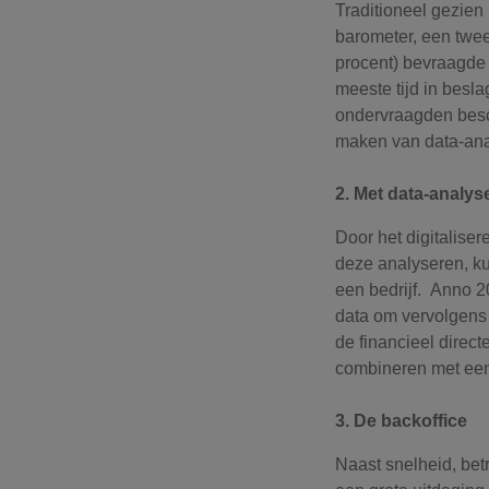
Traditioneel gezien
barometer, een twee
procent) bevraagde 
meeste tijd in besl
ondervraagden besch
maken van data-anal
2. Met data-analys
Door het digitalise
deze analyseren, k
een bedrijf. Anno 20
data om vervolgens 
de financieel direc
combineren met een s
3. De backoffice
Naast snelheid, betr