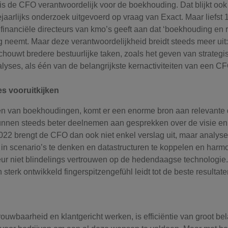
 is de CFO verantwoordelijk voor de boekhouding. Dat blijkt oo
jaarlijks onderzoek uitgevoerd op vraag van Exact. Maar liefst 
financiële directeurs van kmo’s geeft aan dat ‘boekhouding en 
ag neemt. Maar deze verantwoordelijkheid breidt steeds meer uit:
ouwt bredere bestuurlijke taken, zoals het geven van strategi
yses, als één van de belangrijkste kernactiviteiten van een CF
es vooruitkijken
ren van boekhoudingen, komt er een enorme bron aan relevante d
unnen steeds beter deelnemen aan gesprekken over de visie en
22 brengt de CFO dan ook niet enkel verslag uit, maar analyseer
in scenario’s te denken en datastructuren te koppelen en har
teur niet blindelings vertrouwen op de hedendaagse technologie
terk ontwikkeld fingerspitzengefühl leidt tot de beste resultate
ouwbaarheid en klantgericht werken, is efficiëntie van groot bel