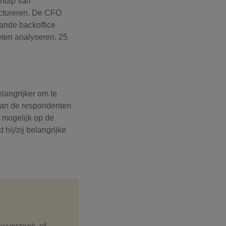
ehulp van
uctureren. De CFO
aande backoffice
eten analyseren. 25
langrijker om te
 van de respondenten
 mogelijk op de
hij/zij belangrijke