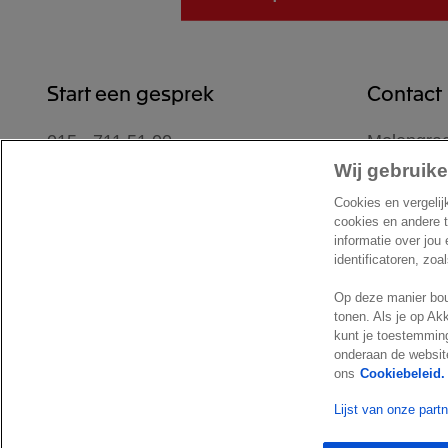
Start een gesprek
Contact
015 - 711 51 00
Molengraa
2629 JD D
Wij gebruike
Contactformulier
Nederlan
Cookies en vergelij
Locatie
cookies en andere 
informatie over jou
identificatoren, zoa
Op deze manier bou
tonen. Als je op Ak
kunt je toestemming
onderaan de website
© Exact 2026
Privacy statement
Cookie statement
Cookie 
ons
Cookiebeleid.
Lijst van onze part