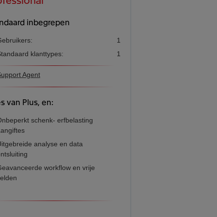
ndaard inbegrepen
ebruikers:
1
tandaard klanttypes:
1
upport Agent
es van Plus, en:
nbeperkt schenk- erfbelasting
angiftes
itgebreide analyse en data
ntsluiting
eavanceerde workflow en vrije
elden