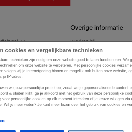
Overige informatie
ffsingel 33
Werken bij
elft
n cookies en vergelijkbare technieken
Nieuws
d
kbare technieken zijn nodig om onze website goed te laten functioneren. We 
Support
technieken om onze website te verbeteren. Met persoonlijke cookies verzame
 en volgen wij je internetgedrag binnen en mogelijk ook buiten onze website, 
ls je IP-adres.
wen we jouw persoonlijke profiel op, zodat we je gepersonaliseerde content 
koord & sluiten klikt, ga je akkoord met het gebruik van deze persoonlijke co
 voor persoonlijke cookies op elk moment intrekken of je keuze wijzigen via 
. Wil je meer weten? Je kunt meer lezen over het gebruik van cookies en ver
settings
Marketing preferences
Disclaimer
Site conditions
Terms &
ners