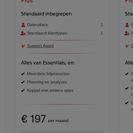
Standaard inbegrepen
Sta
Gebruikers:
1
G
Standaard klanttypes:
1
S
Support Agent
S
Alles van Essentials, en:
All
Meerdere biljetsoorten
O
a
Planning en analyses
U
Koppel met andere apps
o
G
v
€ 197
per maand