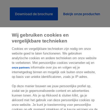
Download de brochure
Bekijk onze producten
Wij gebruiken cookies en
vergelijkbare technieken
2.000 specialisten
staan klaar om je te
Cookies en vergelijkbare technieken zijn nodig om onze
helpen
website goed te laten functioneren. We gebruiken
analytische cookies en andere technieken om onze website
te verbeteren. Met persoonlijke cookies verzamelen wij en
informatie over jou en volgen wij je
onze partners
Contact
internetgedrag binnen en mogelijk ook buiten onze website,
op basis van unieke identificatoren, zoals je IP-adres.
Molengraaffsingel 33
2629 JD Delft
Op deze manier bouwen we jouw persoonlijke profiel op,
Nederland
zodat we je gepersonaliseerde content en advertenties
Locatie
kunnen tonen. Als je op Akkoord & sluiten klikt, ga je
akkoord met het gebruik van deze persoonlijke cookies op
onze website. Je kunt je toestemming voor persoonlijke
cookies op elk moment intrekken of je keuze wijzigen via de