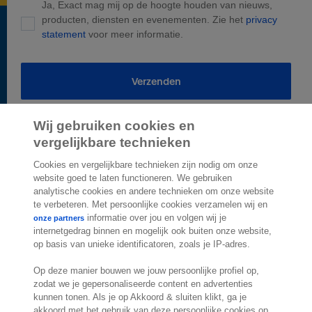
Ja, Exact mag mij op de hoogte houden van nieuws,
producten, diensten en evenementen. Zie het
privacy
statement
voor meer informatie.
Verzenden
Wij gebruiken cookies en
vergelijkbare technieken
Cookies en vergelijkbare technieken zijn nodig om onze
2.000 specialisten
website goed te laten functioneren. We gebruiken
staan klaar om je te
analytische cookies en andere technieken om onze website
helpen
te verbeteren. Met persoonlijke cookies verzamelen wij en
informatie over jou en volgen wij je
onze partners
internetgedrag binnen en mogelijk ook buiten onze website,
Contact
op basis van unieke identificatoren, zoals je IP-adres.
Exact Belgium
Op deze manier bouwen we jouw persoonlijke profiel op,
Koningin Astridlaan 166
zodat we je gepersonaliseerde content en advertenties
kunnen tonen. Als je op Akkoord & sluiten klikt, ga je
1780 Wemmel
akkoord met het gebruik van deze persoonlijke cookies op