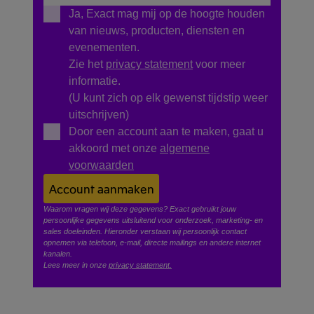
Ja, Exact mag mij op de hoogte houden
van nieuws, producten, diensten en
evenementen.
Zie het
privacy statement
voor meer
informatie.
(U kunt zich op elk gewenst tijdstip weer
uitschrijven)
Door een account aan te maken, gaat u
akkoord met onze
algemene
voorwaarden
Account aanmaken
Waarom vragen wij deze gegevens? Exact gebruikt jouw
persoonlijke gegevens uitsluitend voor onderzoek, marketing- en
sales doeleinden. Hieronder verstaan wij persoonlijk contact
opnemen via telefoon, e-mail, directe mailings en andere internet
kanalen.
Lees meer in onze
privacy statement.