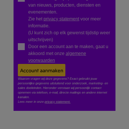
van nieuws, producten, diensten en
evenementen.
Zie het
privacy statement
voor meer
informatie.
(U kunt zich op elk gewenst tijdstip weer
uitschrijven)
Door een account aan te maken, gaat u
akkoord met onze
algemene
voorwaarden
Account aanmaken
Waarom vragen wij deze gegevens? Exact gebruikt jouw
persoonlijke gegevens uitsluitend voor onderzoek, marketing- en
sales doeleinden. Hieronder verstaan wij persoonlijk contact
opnemen via telefoon, e-mail, directe mailings en andere internet
kanalen.
Lees meer in onze
privacy statement.