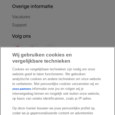
Overige informatie
Vacatures
Support
Volg ons
F
L
Y
a
i
o
Wij gebruiken cookies en
c
n
u
vergelijkbare technieken
I
S
e
k
T
Cookies en vergelijkbare technieken zijn nodig om onze
n
p
b
e
u
website goed te laten functioneren. We gebruiken
s
o
o
d
b
analytische cookies en andere technieken om onze website
t
t
o
I
e
te verbeteren. Met persoonlijke cookies verzamelen wij en
a
i
informatie over jou en volgen wij je
k
n
onze partners
internetgedrag binnen en mogelijk ook buiten onze website,
g
f
© Exact 2026
op basis van unieke identificatoren, zoals je IP-adres.
r
y
Privacy statement
a
Op deze manier bouwen we jouw persoonlijke profiel op,
Cookie statement
m
zodat we je gepersonaliseerde content en advertenties