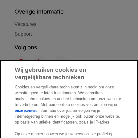
Overige informatie
Vacatures
Support
Volg ons
F
L
Y
a
i
o
Wij gebruiken cookies en
c
n
u
vergelijkbare technieken
I
S
e
k
T
Cookies en vergelijkbare technieken zijn nodig om onze
n
p
b
e
u
website goed te laten functioneren. We gebruiken
s
o
o
d
b
analytische cookies en andere technieken om onze website
t
t
o
I
e
te verbeteren. Met persoonlijke cookies verzamelen wij en
a
i
informatie over jou en volgen wij je
k
n
onze partners
internetgedrag binnen en mogelijk ook buiten onze website,
g
f
© Exact 2026
op basis van unieke identificatoren, zoals je IP-adres.
r
y
Privacy statement
a
Op deze manier bouwen we jouw persoonlijke profiel op,
Cookie statement