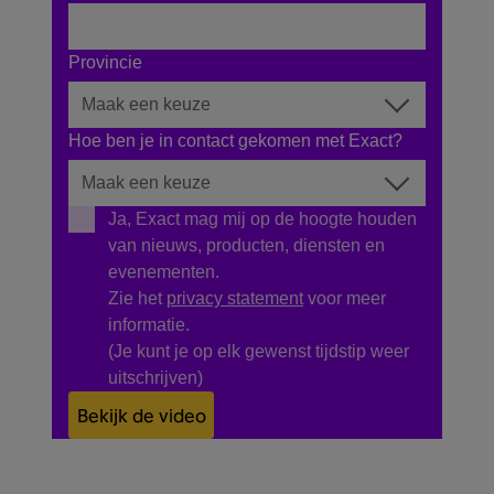
Provincie
Hoe ben je in contact gekomen met Exact?
Ja, Exact mag mij op de hoogte houden
van nieuws, producten, diensten en
evenementen.
Zie het
privacy statement
voor meer
informatie.
(Je kunt je op elk gewenst tijdstip weer
uitschrijven)
Bekijk de video