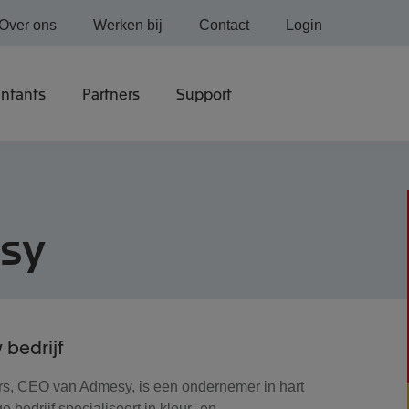
Over ons
Werken bij
Contact
Login
ntants
Partners
Support
sy
 bedrijf
s, CEO van Admesy, is een ondernemer in hart
e bedrijf specialiseert in kleur- en