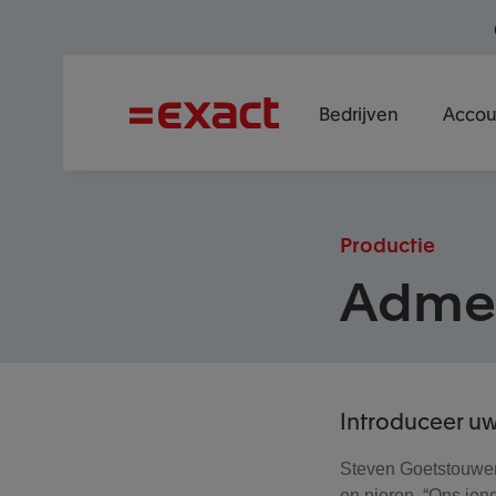
Bedrijven
Accou
Productie
Adme
Introduceer uw
Steven Goetstouwer
en nieren. “Ons jong