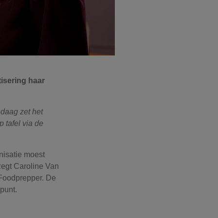
isering haar
daag zet het
 tafel via de
nisatie moest
 zegt Caroline Van
 Foodprepper. De
punt.