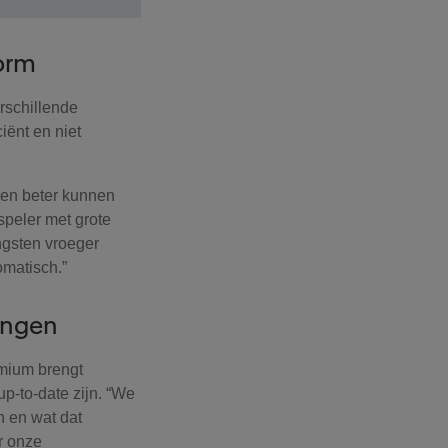
form
rschillende
iënt en niet
 en beter kunnen
speler met grote
ngsten vroeger
omatisch.”
singen
emium brengt
p-to-date zijn. “We
 en wat dat
r onze