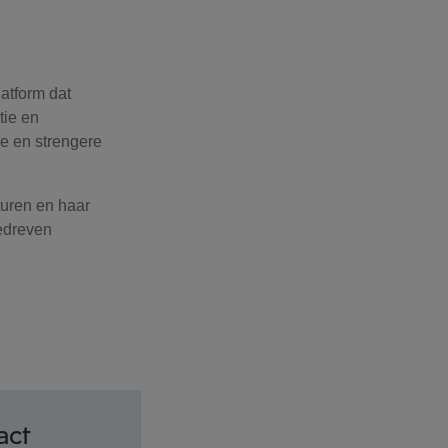
atform dat
tie en
ie en strengere
turen en haar
gedreven
act