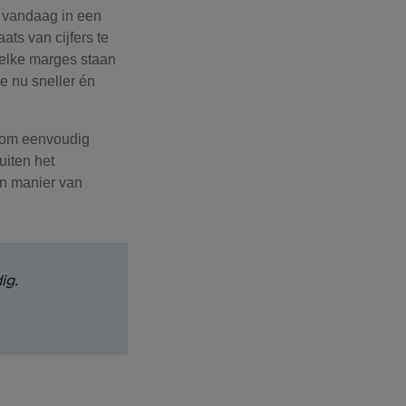
t vandaag in een
ats van cijfers te
Welke marges staan
e nu sneller én
oe om eenvoudig
uiten het
en manier van
ig.