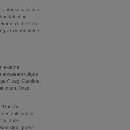
de automatisatie van
khoudafdeling
ekomen tijd zetten
ging van wanbetalers
n externe
 financeteam volgde
gen”, zegt Caroline.
n minimum. Onze
 “Door het
n en ontstond er
 bij onze
komstige groei.”