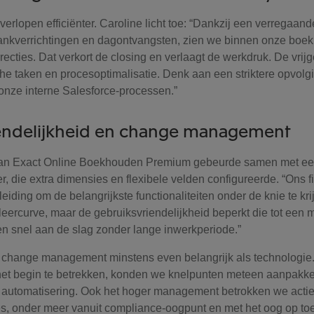
verlopen efficiënter. Caroline licht toe: “Dankzij een verregaan
ankverrichtingen en dagontvangsten, zien we binnen onze boe
ecties. Dat verkort de closing en verlaagt de werkdruk. De vrijg
che taken en procesoptimalisatie. Denk aan een striktere opvol
 onze interne Salesforce-processen.”
endelijkheid en change management
van Exact Online Boekhouden Premium gebeurde samen met ee
r, die extra dimensies en flexibele velden configureerde. “Ons
ding om de belangrijkste functionaliteiten onder de knie te krij
n leercurve, maar de gebruiksvriendelijkheid beperkt die tot ee
 snel aan de slag zonder lange inwerkperiode.”
 change management minstens even belangrijk als technologie.
het begin te betrekken, konden we knelpunten meteen aanpakke
 automatisering. Ook het hoger management betrokken we actief
es, onder meer vanuit compliance-oogpunt en met het oog op toe