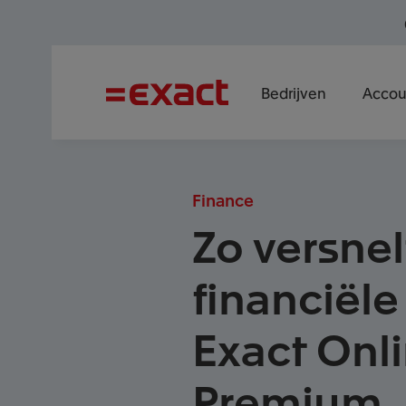
Bedrijven
Accou
Finance
Zo versne
financiël
Exact Onl
Premium