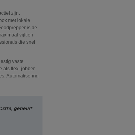
ief zijn.
box met lokale
Foodprepper is de
aximaal vijftien
sionals die snel
zestig vaste
als flexi-jobber
ies. Automatisering
stte, gebeurt