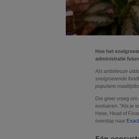
Hoe het snelgroeie
administratie futu
Als ambitieuze uitd
snelgroeiende foodte
populaire maaltijdb
Die groei vroeg om 
evolueren. “Als je s
Hese, Head of Fina
overstap naar
Exac
Eén ecosyst