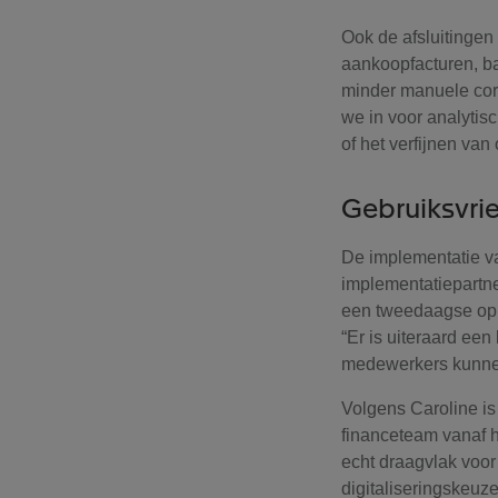
Ook de afsluitingen 
aankoopfacturen, b
minder manuele corr
we in voor analytis
of het verfijnen van
Gebruiksvri
De implementatie 
implementatiepartne
een tweedaagse oplei
“Er is uiteraard ee
medewerkers kunnen
Volgens Caroline is
financeteam vanaf 
echt draagvlak voor
digitaliseringskeuz