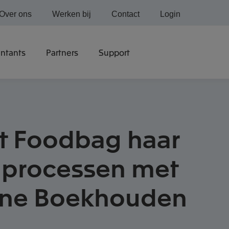
Over ons
Werken bij
Contact
Login
ntants
Partners
Support
lt Foodbag haar
e processen met
ine Boekhouden