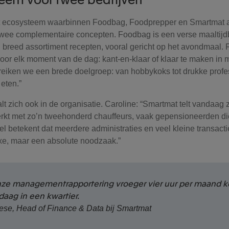
et ecosysteem waarbinnen Foodbag, Foodprepper en Smartmat act
twee complementaire concepten. Foodbag is een verse maaltijd
 breed assortiment recepten, vooral gericht op het avondmaal. 
voor elk moment van de dag: kant-en-klaar of klaar te maken in m
eiken we een brede doelgroep: van hobbykoks tot drukke profes
eten.”
aalt zich ook in de organisatie. Caroline: “Smartmat telt vandaag 
t met zo’n tweehonderd chauffeurs, vaak gepensioneerden die 
el betekent dat meerdere administraties en veel kleine transact
xe, maar een absolute noodzaak.”
ze managementrapportering vroeger vier uur per maand ko
daag in een kwartier.
ese, Head of Finance & Data bij Smartmat