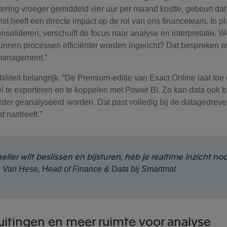
ring vroeger gemiddeld vier uur per maand kostte, gebeurt da
inst heeft een directe impact op de rol van ons financeteam. In pla
nsolideren, verschuift de focus naar analyse en interpretatie. 
nnen processen efficiënter worden ingericht? Dat bespreken w
 management.”
xibiliteit belangrijk. “De Premium-editie van Exact Online laat t
l te exporteren en te koppelen met Power BI. Zo kan data ook b
der geanalyseerd worden. Dat past volledig bij de datagedrev
 nastreeft.”
neller wilt beslissen en bijsturen, heb je realtime inzicht nod
e Van Hese, Head of Finance & Data bij Smartmat
luitingen en meer ruimte voor analyse