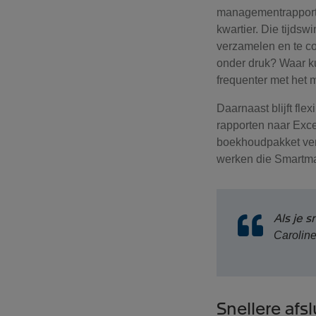
managementrapporte
kwartier. Die tijdsw
verzamelen en te co
onder druk? Waar ku
frequenter met het
Daarnaast blijft fle
rapporten naar Exce
boekhoudpakket ver
werken die Smartmat
Als je s
Carolin
Snellere afs