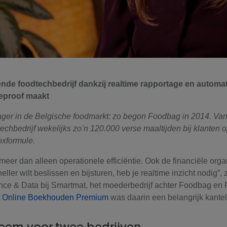
nde foodtechbedrijf dankzij realtime rapportage en automat
reproof maakt
ager in de Belgische foodmarkt: zo begon Foodbag in 2014. Van
chbedrijf wekelijks zo’n 120.000 verse maaltijden bij klanten op
oxformule.
meer dan alleen operationele efficiëntie. Ook de financiële orga
neller wilt beslissen en bijsturen, heb je realtime inzicht nodig”,
nce & Data bij Smartmat, het moederbedrijf achter Foodbag en
t Online Boekhouden Premium
was daarin een belangrijk kantel
eem voor twee bedrijven