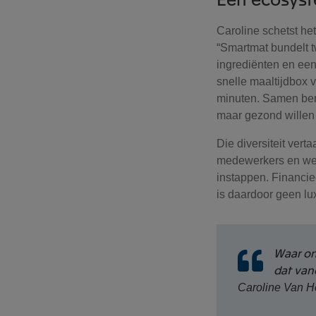
Caroline schetst h
“Smartmat bundelt 
ingrediënten en een
snelle maaltijdbox 
minuten. Samen ber
maar gezond willen 
Die diversiteit vert
medewerkers en werk
instappen. Financie
is daardoor geen lu
Waar on
dat van
Caroline Van H