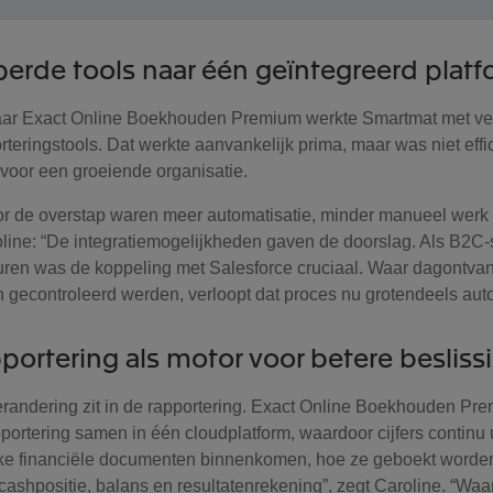
perde tools naar één geïntegreerd plat
aar Exact Online Boekhouden Premium werkte Smartmat met ve
teringstools. Dat werkte aanvankelijk prima, maar was niet effic
voor een groeiende organisatie.
r de overstap waren meer automatisatie, minder manueel werk
oline: “De integratiemogelijkheden gaven de doorslag. Als B2C-
uren was de koppeling met Salesforce cruciaal. Waar dagontva
gecontroleerd werden, verloopt dat proces nu grotendeels aut
portering als motor voor betere beslis
randering zit in de rapportering. Exact Online Boekhouden Pr
ortering samen in één cloudplatform, waardoor cijfers continu u
elke financiële documenten binnenkomen, hoe ze geboekt worden
cashpositie, balans en resultatenrekening”, zegt Caroline. “Waa