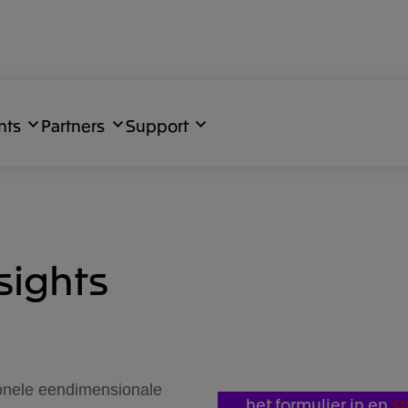
nts
Partners
Support
sights
ionele eendimensionale
Vul het formulier in en
s