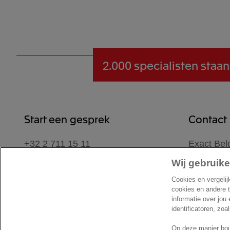
2.000 specialisten
staan
Start een gesprek
Contact
+32 2 711 15 11
Exact Bel
Koningin 
Contactformulier
Wij gebruike
1780 We
Cookies en vergelij
België
cookies en andere 
Locatie
informatie over jou
identificatoren, zoa
Op deze manier bou