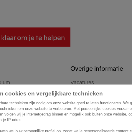
 klaar om je te helpen
Overige informatie
gium
Vacatures
Astridlaan 166
Support
n cookies en vergelijkbare technieken
mmel
kbare technieken zijn nodig om onze website goed te laten functioneren. We 
technieken om onze website te verbeteren. Met persoonlijke cookies verzame
 en volgen wij je internetgedrag binnen en mogelijk ook buiten onze website, 
ls je IP-adres.
wen we jouw persoonlijke profiel op, zodat we je gepersonaliseerde content 