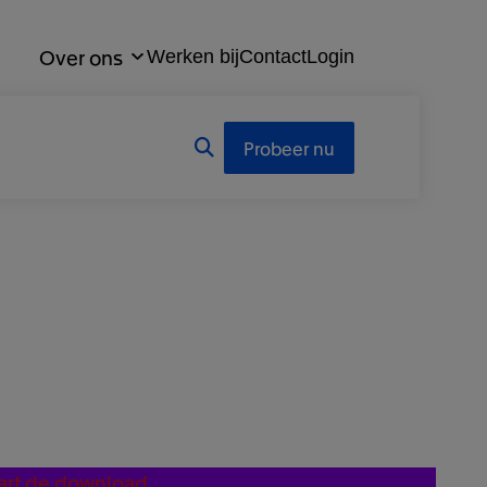
Over ons
Werken bij
Contact
Login
Probeer nu
tart de download