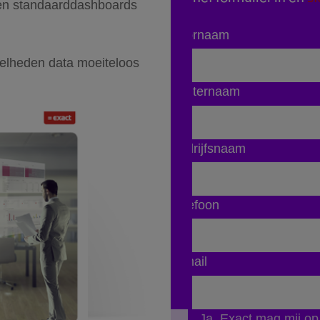
 en standaarddashboards
Voornaam
eelheden data moeiteloos
Achternaam
Bedrijfsnaam
Telefoon
E-mail
Ja, Exact mag mij o