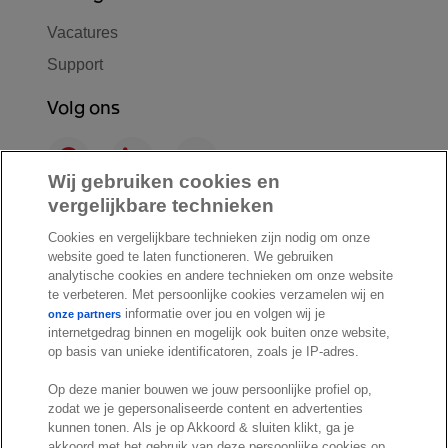
Vacatures
Support
Volg ons
F
L
Y
a
i
o
Wij gebruiken cookies en
c
n
u
vergelijkbare technieken
I
S
e
k
T
n
p
Cookies en vergelijkbare technieken zijn nodig om onze
b
e
u
website goed te laten functioneren. We gebruiken
s
o
o
d
b
analytische cookies en andere technieken om onze website
t
t
o
I
e
te verbeteren. Met persoonlijke cookies verzamelen wij en
a
i
informatie over jou en volgen wij je
k
n
onze partners
internetgedrag binnen en mogelijk ook buiten onze website,
g
f
© Exact 2026
op basis van unieke identificatoren, zoals je IP-adres.
r
y
Privacy statement
a
Op deze manier bouwen we jouw persoonlijke profiel op,
Cookie statement
m
zodat we je gepersonaliseerde content en advertenties
Cookie settings
kunnen tonen. Als je op Akkoord & sluiten klikt, ga je
akkoord met het gebruik van deze persoonlijke cookies op