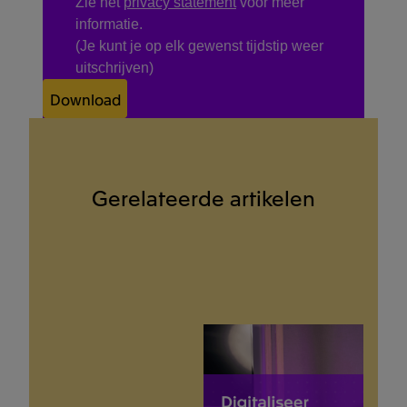
Zie het
privacy statement
voor meer
informatie.
(Je kunt je op elk gewenst tijdstip weer
uitschrijven)
Download
Gerelateerde artikelen