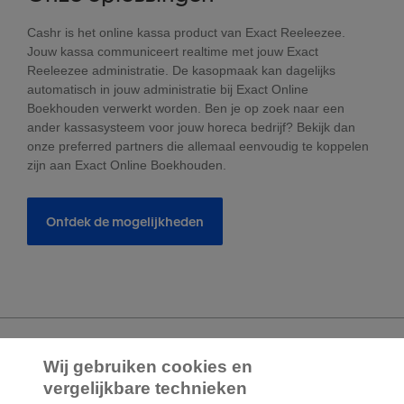
Cashr is het online kassa product van Exact Reeleezee.
Jouw kassa communiceert realtime met jouw Exact
Reeleezee administratie. De kasopmaak kan dagelijks
automatisch in jouw administratie bij Exact Online
Boekhouden verwerkt worden. Ben je op zoek naar een
ander kassasysteem voor jouw horeca bedrijf? Bekijk dan
onze preferred partners die allemaal eenvoudig te koppelen
zijn aan Exact Online Boekhouden.
Ontdek de mogelijkheden
Wij gebruiken cookies en
2.000 specialisten
staan klaar om je te
vergelijkbare technieken
helpen