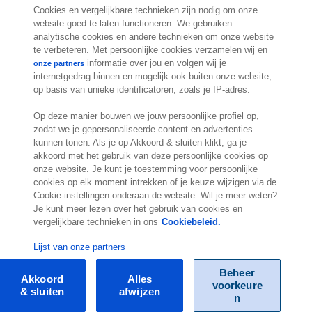
Cookies en vergelijkbare technieken zijn nodig om onze
website goed te laten functioneren. We gebruiken
Contact
analytische cookies en andere technieken om onze website
te verbeteren. Met persoonlijke cookies verzamelen wij en
informatie over jou en volgen wij je
Molengraaffsingel 33
onze partners
internetgedrag binnen en mogelijk ook buiten onze website,
2629 JD Delft
op basis van unieke identificatoren, zoals je IP-adres.
Nederland
Locatie
Op deze manier bouwen we jouw persoonlijke profiel op,
zodat we je gepersonaliseerde content en advertenties
kunnen tonen. Als je op Akkoord & sluiten klikt, ga je
akkoord met het gebruik van deze persoonlijke cookies op
onze website. Je kunt je toestemming voor persoonlijke
cookies op elk moment intrekken of je keuze wijzigen via de
Cookie-instellingen onderaan de website. Wil je meer weten?
Je kunt meer lezen over het gebruik van cookies en
vergelijkbare technieken in ons
Cookiebeleid.
.
Lijst van onze partners
Beheer
Akkoord
Alles
voorkeure
& sluiten
afwijzen
© Exact 2026
n