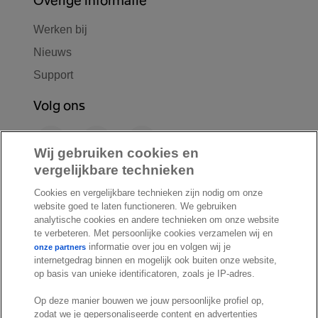
Werken bij
Nieuws
Support
Volg ons
F
L
Y
a
i
o
Wij gebruiken cookies en
c
n
u
vergelijkbare technieken
I
S
e
k
T
Cookies en vergelijkbare technieken zijn nodig om onze
n
p
b
e
u
website goed te laten functioneren. We gebruiken
s
o
o
d
b
analytische cookies en andere technieken om onze website
t
t
te verbeteren. Met persoonlijke cookies verzamelen wij en
o
I
e
a
i
informatie over jou en volgen wij je
onze partners
k
n
internetgedrag binnen en mogelijk ook buiten onze website,
g
f
© Exact 2026
op basis van unieke identificatoren, zoals je IP-adres.
r
y
Privacy statement
a
Op deze manier bouwen we jouw persoonlijke profiel op,
Cookie statement
zodat we je gepersonaliseerde content en advertenties
m