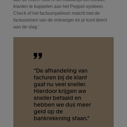
klanten te koppelen aan het Peppol-systeem.
Check of het factuursjabloon matcht met de
factuureisen van de ontvanger en je kunt direct
aan de slag.’
“De afhandeling van
facturen bij de klant
gaat nu veel sneller.
Hierdoor krijgen we
sneller betaald en
hebben we dus meer
geld op de
bankrekening staan."