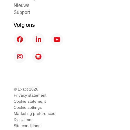
Nieuws
Support
Volg ons
F
L
Y
a
i
o
c
n
u
I
S
e
k
T
n
p
b
e
u
s
o
o
d
b
t
t
o
I
e
a
i
k
n
g
f
© Exact 2026
r
y
Privacy statement
Cookie statement
a
Cookie settings
m
Marketing preferences
Disclaimer
Site conditions